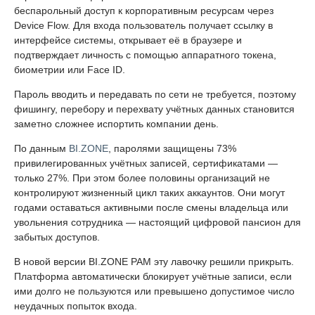
беспарольный доступ к корпоративным ресурсам через
Device Flow. Для входа пользователь получает ссылку в
интерфейсе системы, открывает её в браузере и
подтверждает личность с помощью аппаратного токена,
биометрии или Face ID.
Пароль вводить и передавать по сети не требуется, поэтому
фишингу, перебору и перехвату учётных данных становится
заметно сложнее испортить компании день.
По данным
BI.ZONE
, паролями защищены 73%
привилегированных учётных записей, сертификатами —
только 27%. При этом более половины организаций не
контролируют жизненный цикл таких аккаунтов. Они могут
годами оставаться активными после смены владельца или
увольнения сотрудника — настоящий цифровой пансион для
забытых доступов.
В новой версии BI.ZONE PAM эту лавочку решили прикрыть.
Платформа автоматически блокирует учётные записи, если
ими долго не пользуются или превышено допустимое число
неудачных попыток входа.