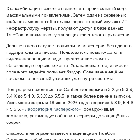
Эта комбинация позволяет выполнять произвольный код с
максимальными привилегиями. Затем один из серверных
файлов заменяют веб-шеллом, через который изучают ИТ-
инфраструктуру жертвы, получают доступ к базе данных
TrueConf и подменяют установщик клиентского приложения.
Дальше в дело вступает социальная инженерия без единого
подозрительного письма. Пользователь подключается к
видеоконференции и видит предложение скачать
обновлённую версию клиента. Устанавливает её, и вместо
полезного апдейта получает бэкдор. Совещание ещё не
началось, а незваный участник уже внутри системы.
Под ударом находятся TrueConf Server версий 5.3.X до 5.3.9,
5.4.X до 5.4.9, 5.5.X до 5.5.5, а также более ранние выпуски.
Уязвимости закрыли 18 июня 2026 года в версиях 5.3.9, 5.4.9
и 5.5.5. «
Лаборатория Касперского
», обнаружившая
кампанию, рекомендует обновить серверы до защищённых
сборок.
Опасность не ограничивается владельцами TrueConf.
Сотрудник любой компании может получить приглашение от