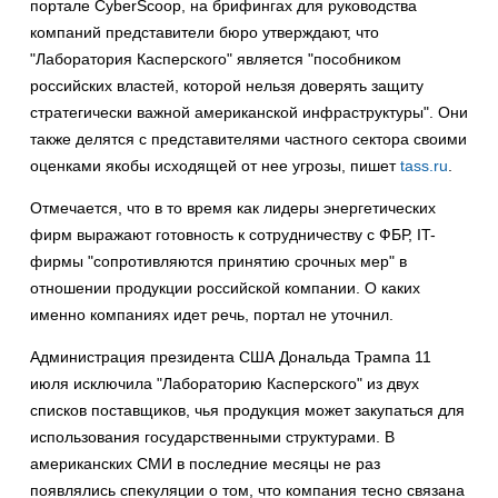
портале CyberScoop, на брифингах для руководства
компаний представители бюро утверждают, что
"Лаборатория Касперского" является "пособником
российских властей, которой нельзя доверять защиту
стратегически важной американской инфраструктуры". Они
также делятся с представителями частного сектора своими
оценками якобы исходящей от нее угрозы,
пишет
tass.ru
.
Отмечается, что в то время как лидеры энергетических
фирм выражают готовность к сотрудничеству с ФБР, IT-
фирмы "сопротивляются принятию срочных мер" в
отношении продукции российской компании. О каких
именно компаниях идет речь, портал не уточнил.
Администрация президента США Дональда Трампа 11
июля исключила "Лабораторию Касперского" из двух
списков поставщиков, чья продукция может закупаться для
использования государственными структурами. В
американских СМИ в последние месяцы не раз
появлялись спекуляции о том, что компания тесно связана