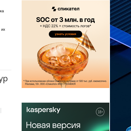
ка
 их
ур