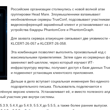
Российские организации столкнулись с новой волной атак
группировки Head Mare. Злоумышленники взламывают
необновлённые серверы TrueConf, подсовывают участникам
видеоконференций заражённый клиент и устанавливают на 
устройства бэкдоры PhantomCore и PhantomGraph.
Для захвата сервера атакующие связывают две уязвимости
KLCERT-26-057 и KLCERT-26-058.
Эта комбинация позволяет выполнять произвольный код с
максимальными привилегиями. Затем один из серверных ф
заменяют веб-шеллом, через который изучают ИТ-
инфраструктуру жертвы, получают доступ к базе данных Tru
и подменяют установщик клиентского приложения.
Дальше в дело вступает социальная инженерия без единого
подозрительного письма. Пользователь подключается к
ённую версию клиента. Устанавливает её, и вместо полезного ап
ный участник уже внутри системы.
3.9, 5.4.X до 5.4.9, 5.5.X до 5.5.5, а также более ранние выпуски.