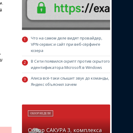
и.
й
Что на самом деле видят провайдер,
VPN-сервис и сайт при веб-сёрфинге
юзера
,
и
В Сети появился скрипт против скрытого
идентификатора Microsoft в Windows
Алиса всё-таки слышит звук до команды,
Яндекс объяснил зачем
ОБЗОР НЕДЕЛИ
Обзор САКУРА 3, комплекса