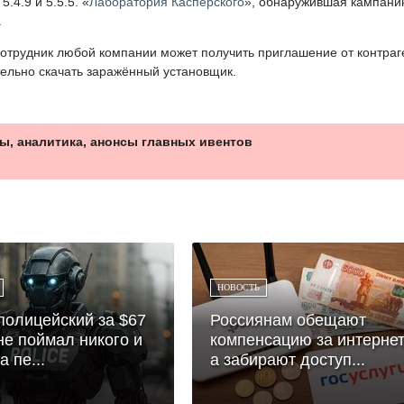
.4.9 и 5.5.5. «
Лаборатория Касперского
», обнаружившая кампани
.
отрудник любой компании может получить приглашение от контраг
тельно скачать заражённый установщик.
ы, аналитика, анонсы главных ивентов
НОВОСТЬ
полицейский за $67
Россиянам обещают
не поймал никого и
компенсацию за интернет
 пе...
а забирают доступ...