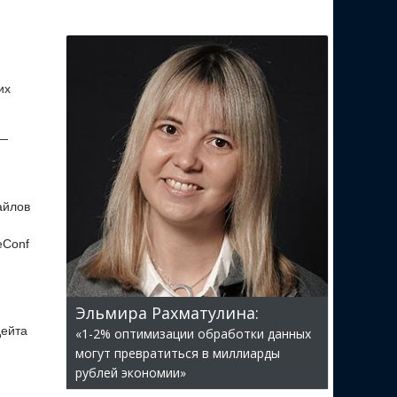
их
 —
айлов
eConf
Эльмира Рахматулина:
дейта
«1-2% оптимизации обработки данных
могут превратиться в миллиарды
рублей экономии»