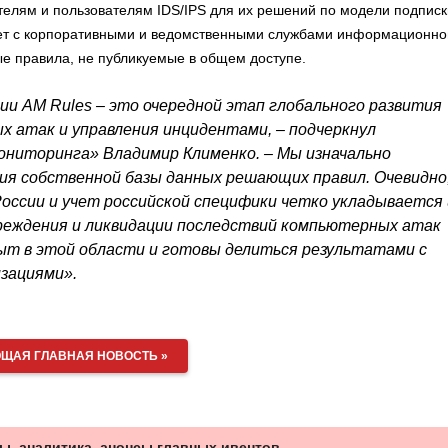
телям и пользователям IDS/IPS для их решений по модели подписк
ает с корпоративными и ведомственными службами информационно
ые правила, не публикуемые в общем доступе.
ии AM Rules – это очередной этап глобального развития
 атак и управления инцидентами, – подчеркнул
ниторинга» Владимир Клименко. – Мы изначально
ния собственной базы данных решающих правил. Очевидно
оссии и учет российской специфики четко укладывается 
реждения и ликвидации последствий компьютерных атак
ыт в этой области и готовы делиться результатами с
зациями».
ЩАЯ ГЛАВНАЯ НОВОСТЬ »
ы, аналитика, анонсы главных ивентов