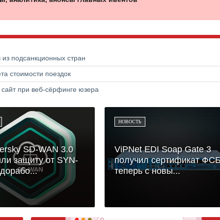
в из подсанкционных стран
та стоимости поездок
 сайт при веб-сёрфинге юзера
НОВОСТЬ
ersky SD-WAN 3.0
ViPNet EDI Soap Gate 3
ли защиту от SYN-
получил сертификат ФСБ
 дорабо...
теперь с новы...