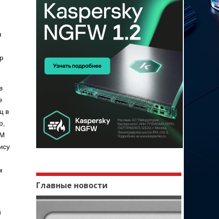
я
р
в
е
ц в
р,
AM
ису
м
Главные новости
й