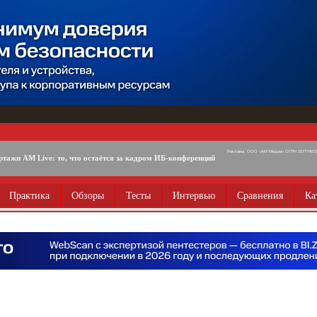
Реклама. ООО «АМ Медиа» ОГРН 1077746725
ртажи AM Live: то, что остаётся за кадром ИБ-конференций
Практика
Обзоры
Тесты
Интервью
Сравнения
Ка