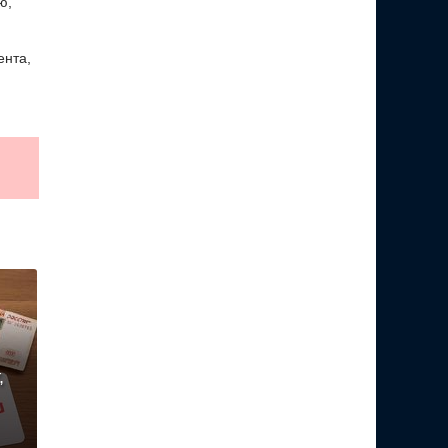
ю,
ента,
,