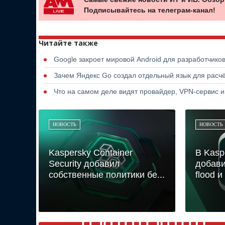
Подписывайтесь на телеграм-канал!
Читайте также
Google закроет мировой Android для разработчико
Зачем Яндекс Go создал отдельный язык для расчё
Что на самом деле видят провайдер, VPN-сервис и
НОВОСТЬ
НОВОСТЬ
Kaspersky Container
В Kasp
Security добавил
добави
собственные политики бе...
flood и