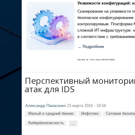
Уязвимости конфигураций: н
Сканирование на уязвимости по
безопасное конфигурирование 
контролируемым. Платформа Ка
сложной ИТ-инфраструктуре: н
в соответствие с требованиями
→ Подробнее
Реклама, 18+. ООО «Кауч» ИНН 9717142012
Перспективный мониторин
атак для IDS
Александр Панасенко
23 марта 2016 - 19:56
Малый и средний бизнес
Инфотекс
Сетевая безопа
Кибербезопасность
...