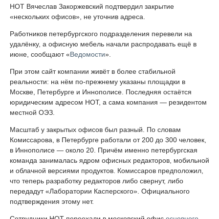
НОТ Вячеслав Закоржевский подтвердил закрытие
«нескольких офисов», не уточнив адреса.
Работников петербургского подразделения перевели на
удалёнку, а офисную мебель начали распродавать ещё в
июне, сообщают «
Ведомости
».
При этом сайт компании живёт в более стабильной
реальности: на нём по-прежнему указаны площадки в
Москве, Петербурге и Иннополисе. Последняя остаётся
юридическим адресом НОТ, а сама компания — резидентом
местной ОЭЗ.
Масштаб у закрытых офисов был разный. По словам
Комиссарова, в Петербурге работали от 200 до 300 человек,
в Иннополисе — около 20. Причём именно петербургская
команда занималась ядром офисных редакторов, мобильной
и облачной версиями продуктов. Комиссаров предположил,
что теперь разработку редакторов либо свернут, либо
передадут «Лаборатории Касперского». Официального
подтверждения этому нет.
Сотрудники НОТ переехали в московский офис
основного