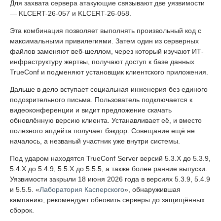
Для захвата сервера атакующие связывают две уязвимости
— KLCERT-26-057 и KLCERT-26-058.
Эта комбинация позволяет выполнять произвольный код с
максимальными привилегиями. Затем один из серверных
файлов заменяют веб-шеллом, через который изучают ИТ-
инфраструктуру жертвы, получают доступ к базе данных
TrueConf и подменяют установщик клиентского приложения.
Дальше в дело вступает социальная инженерия без единого
подозрительного письма. Пользователь подключается к
видеоконференции и видит предложение скачать
обновлённую версию клиента. Устанавливает её, и вместо
полезного апдейта получает бэкдор. Совещание ещё не
началось, а незваный участник уже внутри системы.
Под ударом находятся TrueConf Server версий 5.3.X до 5.3.9,
5.4.X до 5.4.9, 5.5.X до 5.5.5, а также более ранние выпуски.
Уязвимости закрыли 18 июня 2026 года в версиях 5.3.9, 5.4.9
и 5.5.5. «
Лаборатория Касперского
», обнаружившая
кампанию, рекомендует обновить серверы до защищённых
сборок.