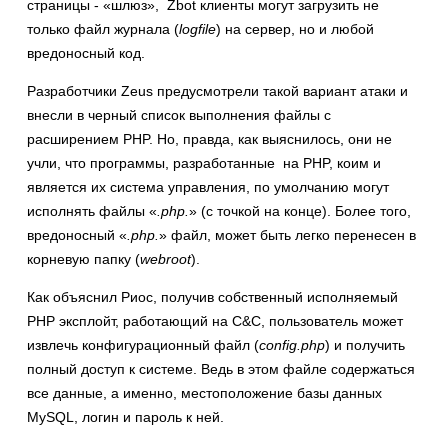
страницы - «шлюз», Zbot клиенты могут загрузить не
только файл журнала (
logfile
) на сервер, но и любой
вредоносный код.
Разработчики Zeus предусмотрели такой вариант атаки и
внесли в черный список выполнения файлы с
расширением PHP. Но, правда, как выяснилось, они не
учли, что программы, разработанные на PHP, коим и
является их система управления, по умолчанию могут
исполнять файлы «
.php.
» (с точкой на конце). Более того,
вредоносный «
.php.
» файл, может быть легко перенесен в
корневую папку (
webroot
).
Как объяснил Риос, получив собственный исполняемый
PHP эксплойт, работающий на C&C, пользователь может
извлечь конфигурационный файл (
config.php
) и получить
полный доступ к системе. Ведь в этом файле содержаться
все данные, а именно, местоположение базы данных
MySQL, логин и пароль к ней.