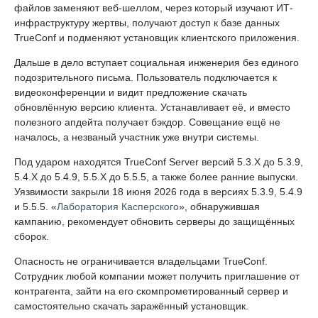
файлов заменяют веб-шеллом, через который изучают ИТ-
инфраструктуру жертвы, получают доступ к базе данных
TrueConf и подменяют установщик клиентского приложения.
Дальше в дело вступает социальная инженерия без единого
подозрительного письма. Пользователь подключается к
видеоконференции и видит предложение скачать
обновлённую версию клиента. Устанавливает её, и вместо
полезного апдейта получает бэкдор. Совещание ещё не
началось, а незваный участник уже внутри системы.
Под ударом находятся TrueConf Server версий 5.3.X до 5.3.9,
5.4.X до 5.4.9, 5.5.X до 5.5.5, а также более ранние выпуски.
Уязвимости закрыли 18 июня 2026 года в версиях 5.3.9, 5.4.9
и 5.5.5. «
Лаборатория Касперского
», обнаружившая
кампанию, рекомендует обновить серверы до защищённых
сборок.
Опасность не ограничивается владельцами TrueConf.
Сотрудник любой компании может получить приглашение от
контрагента, зайти на его скомпрометированный сервер и
самостоятельно скачать заражённый установщик.