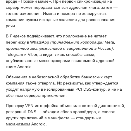
вроде «Позвони маме». При первой синхронизации на
сервер может передаваться вся адресная книга, затем —
только изменения. Имена и номера не хешируются:
компании нужны исходные значения для распознавания
речи.
В Яндексе подчёркивают, что приложение не читает
переписку в WhatsApp
(принадлежит корпорации Meta,
признанной экстремисткой и запрещённой в России)
,
Telegram и Viber, а видит лишь способы связи,
опубликованные мессенджерами в системной адресной
книге Android.
Обвинения в небезопасной обработке банковских карт
компания также отвергла. Их реквизиты, как утверждается,
уходят напрямую в изолированный PCI DSS-контур, а не на
обычные серверы приложения.
Проверку VPN-интерфейса объяснили сетевой диагностикой,
резервный DNS — обходом сбоев провайдера, а список
других приложений в манифесте — стандартным
механизмом Android.