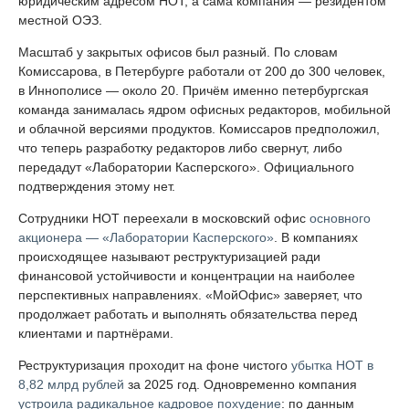
юридическим адресом НОТ, а сама компания — резидентом
местной ОЭЗ.
Масштаб у закрытых офисов был разный. По словам
Комиссарова, в Петербурге работали от 200 до 300 человек,
в Иннополисе — около 20. Причём именно петербургская
команда занималась ядром офисных редакторов, мобильной
и облачной версиями продуктов. Комиссаров предположил,
что теперь разработку редакторов либо свернут, либо
передадут «Лаборатории Касперского». Официального
подтверждения этому нет.
Сотрудники НОТ переехали в московский офис
основного
акционера — «Лаборатории Касперского»
. В компаниях
происходящее называют реструктуризацией ради
финансовой устойчивости и концентрации на наиболее
перспективных направлениях. «МойОфис» заверяет, что
продолжает работать и выполнять обязательства перед
клиентами и партнёрами.
Реструктуризация проходит на фоне чистого
убытка НОТ в
8,82 млрд рублей
за 2025 год. Одновременно компания
устроила радикальное кадровое похудение
: по данным