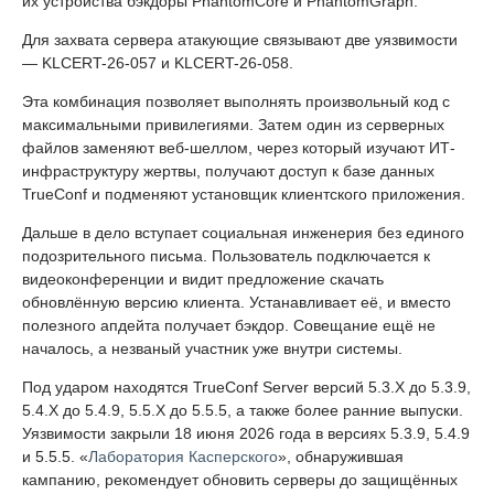
их устройства бэкдоры PhantomCore и PhantomGraph.
Для захвата сервера атакующие связывают две уязвимости
— KLCERT-26-057 и KLCERT-26-058.
Эта комбинация позволяет выполнять произвольный код с
максимальными привилегиями. Затем один из серверных
файлов заменяют веб-шеллом, через который изучают ИТ-
инфраструктуру жертвы, получают доступ к базе данных
TrueConf и подменяют установщик клиентского приложения.
Дальше в дело вступает социальная инженерия без единого
подозрительного письма. Пользователь подключается к
видеоконференции и видит предложение скачать
обновлённую версию клиента. Устанавливает её, и вместо
полезного апдейта получает бэкдор. Совещание ещё не
началось, а незваный участник уже внутри системы.
Под ударом находятся TrueConf Server версий 5.3.X до 5.3.9,
5.4.X до 5.4.9, 5.5.X до 5.5.5, а также более ранние выпуски.
Уязвимости закрыли 18 июня 2026 года в версиях 5.3.9, 5.4.9
и 5.5.5. «
Лаборатория Касперского
», обнаружившая
кампанию, рекомендует обновить серверы до защищённых