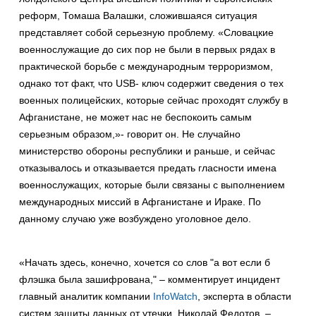
реформ, Томаша Валашки, сложившаяся ситуация
представляет собой серьезную проблему. «Словацкие
военнослужащие до сих пор не были в первых рядах в
практической борьбе с международным терроризмом,
однако тот факт, что USB- ключ содержит сведения о тех
военных полицейских, которые сейчас проходят службу в
Афганистане, не может нас не беспокоить самым
серьезным образом,»- говорит он. Не случайно
министерство обороны республики и раньше, и сейчас
отказывалось и отказывается предать гласности имена
военнослужащих, которые были связаны с выполнением
международных миссий в Афганистане и Ираке. По
данному случаю уже возбуждено уголовное дело.
«Начать здесь, конечно, хочется со слов "а вот если б
флэшка была зашифрована," – комментирует инцидент
главный аналитик компании
InfoWatch
, эксперта в области
систем защиты данных от утечки, Николай Федотов. –