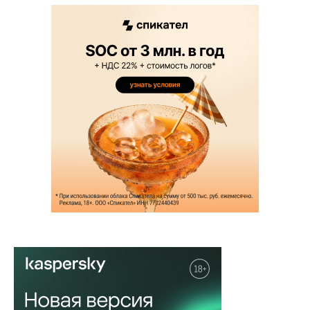
НОВОСТЬ
В 7-Zip нашли уязвимость:
вредоносный XZ-архив может
запусти...