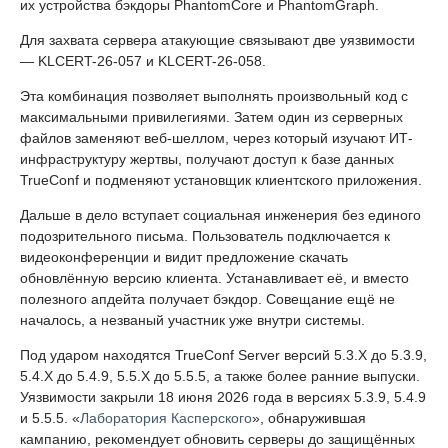
их устройства бэкдоры PhantomCore и PhantomGraph.
Для захвата сервера атакующие связывают две уязвимости
— KLCERT-26-057 и KLCERT-26-058.
Эта комбинация позволяет выполнять произвольный код с
максимальными привилегиями. Затем один из серверных
файлов заменяют веб-шеллом, через который изучают ИТ-
инфраструктуру жертвы, получают доступ к базе данных
TrueConf и подменяют установщик клиентского приложения.
Дальше в дело вступает социальная инженерия без единого
подозрительного письма. Пользователь подключается к
видеоконференции и видит предложение скачать
обновлённую версию клиента. Устанавливает её, и вместо
полезного апдейта получает бэкдор. Совещание ещё не
началось, а незваный участник уже внутри системы.
Под ударом находятся TrueConf Server версий 5.3.X до 5.3.9,
5.4.X до 5.4.9, 5.5.X до 5.5.5, а также более ранние выпуски.
Уязвимости закрыли 18 июня 2026 года в версиях 5.3.9, 5.4.9
и 5.5.5. «
Лаборатория Касперского
», обнаружившая
кампанию, рекомендует обновить серверы до защищённых