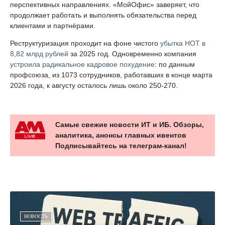
юридическим адресом НОТ, а сама компания — резидентом
местной ОЭЗ.
Масштаб у закрытых офисов был разный. По словам
Комиссарова, в Петербурге работали от 200 до 300 человек,
в Иннополисе — около 20. Причём именно петербургская
команда занималась ядром офисных редакторов, мобильной
и облачной версиями продуктов. Комиссаров предположил,
что теперь разработку редакторов либо свернут, либо
передадут «Лаборатории Касперского». Официального
подтверждения этому нет.
Сотрудники НОТ переехали в московский офис
основного
акционера — «Лаборатории Касперского»
. В компаниях
происходящее называют реструктуризацией ради
финансовой устойчивости и концентрации на наиболее
перспективных направлениях. «МойОфис» заверяет, что
продолжает работать и выполнять обязательства перед
клиентами и партнёрами.
Реструктуризация проходит на фоне чистого
убытка НОТ в
8,82 млрд рублей
за 2025 год. Одновременно компания
устроила радикальное кадровое похудение
: по данным