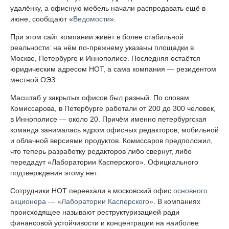
Разработчик офисного ПО «МойОфис» закрыл площадки в
Санкт-Петербурге и Иннополисе. Об этом рассказали
действующие и бывшие сотрудники компании, а также её
основатель Дмитрий Комиссаров. Генеральный директор
НОТ Вячеслав Закоржевский подтвердил закрытие
«нескольких офисов», не уточнив адреса.
Работников петербургского подразделения перевели на
удалёнку, а офисную мебель начали распродавать ещё в
июне, сообщают «
Ведомости
».
При этом сайт компании живёт в более стабильной
реальности: на нём по-прежнему указаны площадки в
Москве, Петербурге и Иннополисе. Последняя остаётся