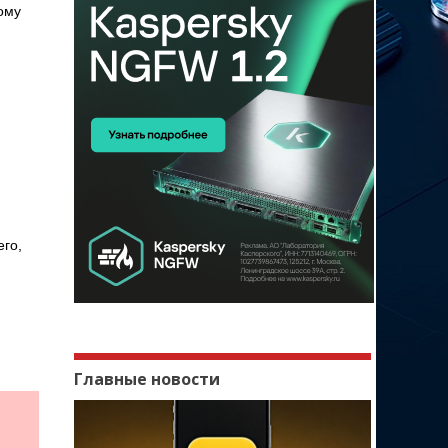
ому
его,
Главные новости