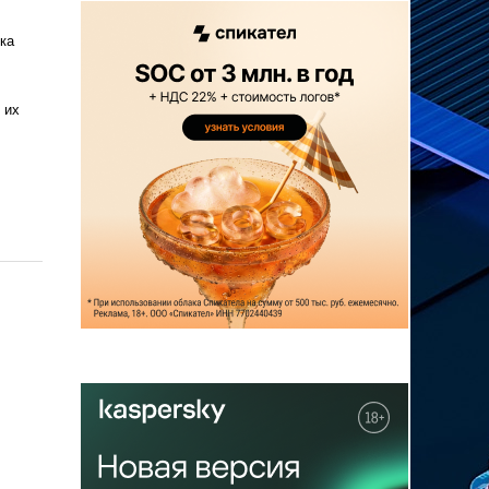
ка
 их