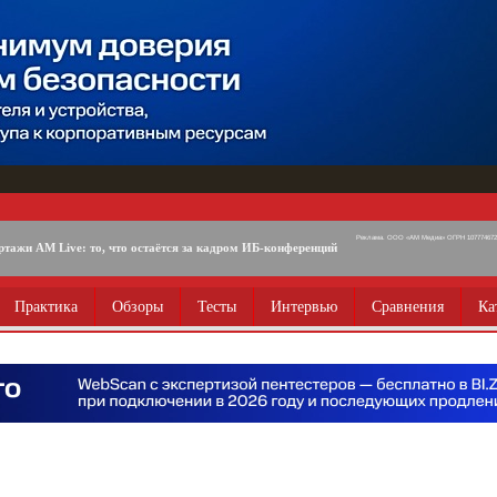
Реклама. ООО «АМ Медиа» ОГРН 1077746725
ртажи AM Live: то, что остаётся за кадром ИБ-конференций
Практика
Обзоры
Тесты
Интервью
Сравнения
Ка