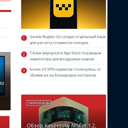
Зачем Яндекс Go создал отдельный язык
для расчёта стоимости поездок
Т-Банк вернулся в App Store под видом
навигатора для воздушных шаров
Более 20 VPN-сервисов столкнулись со
сбоями из-за блокировки хостингов
аш
ОБЗОР НЕДЕЛИ
Обзор Kaspersky NGFW 1.2,