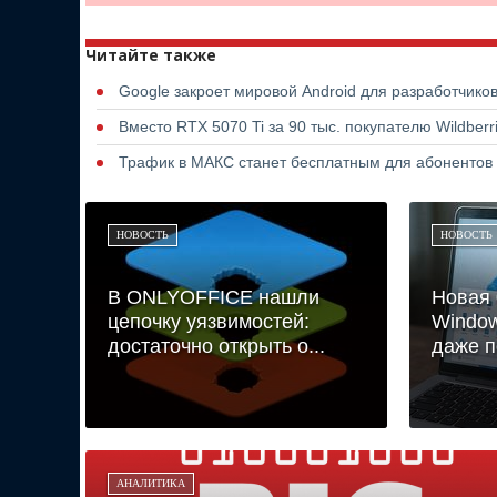
Читайте также
Google закроет мировой Android для разработчико
Вместо RTX 5070 Ti за 90 тыс. покупателю Wildber
Трафик в МАКС станет бесплатным для абонентов
НОВОСТЬ
НОВОСТЬ
В ONLYOFFICE нашли
Новая 
цепочку уязвимостей:
Windo
достаточно открыть о...
даже п
АНАЛИТИКА