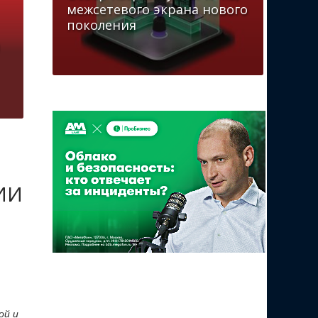
межсетевого экрана нового
поколения
 ИИ
ой и