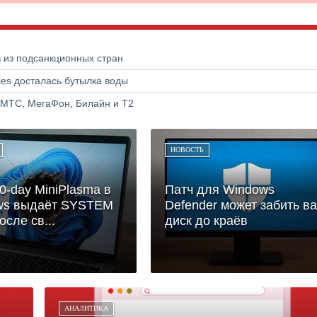
в из подсанкционных стран
ries досталась бутылка воды
 МТС, МегаФон, Билайн и Т2
НОВОСТЬ
0-day MiniPlasma в
Патч для Windows
ws выдаёт SYSTEM
Defender может забить в
осле св...
диск до краёв
АНАЛИТИКА