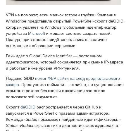
VPN не поможет, если маячок встроен глубже. Компания
Windscribe представила открытый PowerShell-скрипт deGDID,
который удаляет из Windows глобальный идентификатор
устройства
Microsoft
и мешает системе создать новый.
Правда, приватность придётся оплачивать частично
сломанными облачными сервисами.
Речь идёт о Global Device Identifier — постоянном
идентификаторе, который сохраняется при смене IP-адреса
и работает ниже уровня VPN-туннеля.
Недавно GDID
помог ФБР выйти на след предполагаемого
хакера
. Преступника поймали — отлично, но существование
скрытого трекера без кнопки отключения заставило
пользователей задуматься.
Скрипт
deGDID
распространяется через GitHub и
запускается в PowerShell с правами администратора.
Команда
-Status
показывает найденные идентификаторы,
-
Status -Redact
скрывает их в диагностических журналах, а
-