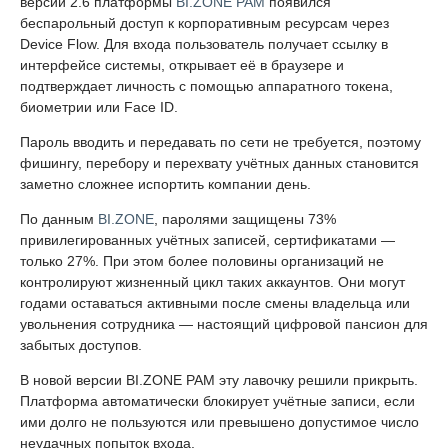
версии 2.6 платформы
BI.ZONE PAM
появился
беспарольный доступ к корпоративным ресурсам через
Device Flow. Для входа пользователь получает ссылку в
интерфейсе системы, открывает её в браузере и
подтверждает личность с помощью аппаратного токена,
биометрии или Face ID.
Пароль вводить и передавать по сети не требуется, поэтому
фишингу, перебору и перехвату учётных данных становится
заметно сложнее испортить компании день.
По данным
BI.ZONE
, паролями защищены 73%
привилегированных учётных записей, сертификатами —
только 27%. При этом более половины организаций не
контролируют жизненный цикл таких аккаунтов. Они могут
годами оставаться активными после смены владельца или
увольнения сотрудника — настоящий цифровой пансион для
забытых доступов.
В новой версии BI.ZONE PAM эту лавочку решили прикрыть.
Платформа автоматически блокирует учётные записи, если
ими долго не пользуются или превышено допустимое число
неудачных попыток входа.