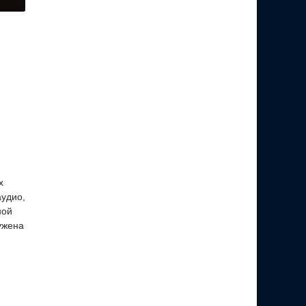
х
аудио,
ной
ужена