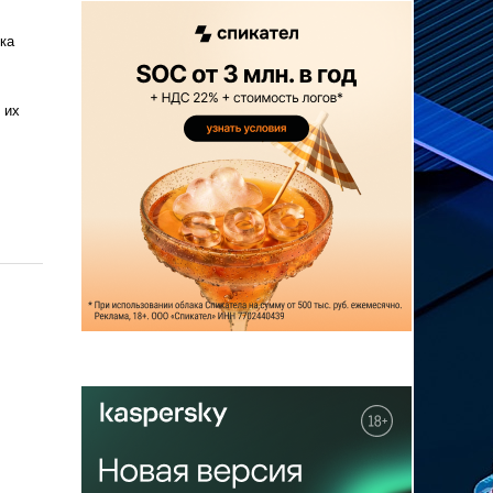
ка
 их