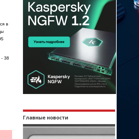
ся в
ды
95
 - 38
Главные новости