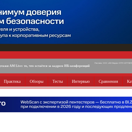
Реклама. ООО «АМ Медиа» ОГРН 1077746725
ртажи AM Live: то, что остаётся за кадром ИБ-конференций
Практика
Обзоры
Тесты
Интервью
Сравнения
Ка