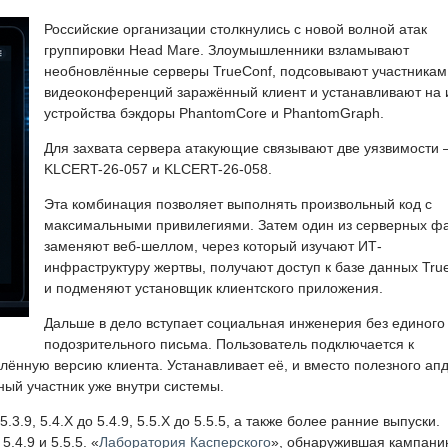
Российские организации столкнулись с новой волной атак
группировки Head Mare. Злоумышленники взламывают
необновлённые серверы TrueConf, подсовывают участникам
видеоконференций заражённый клиент и устанавливают на 
устройства бэкдоры PhantomCore и PhantomGraph.
Для захвата сервера атакующие связывают две уязвимости
KLCERT-26-057 и KLCERT-26-058.
Эта комбинация позволяет выполнять произвольный код с
максимальными привилегиями. Затем один из серверных ф
заменяют веб-шеллом, через который изучают ИТ-
инфраструктуру жертвы, получают доступ к базе данных Tru
и подменяют установщик клиентского приложения.
Дальше в дело вступает социальная инженерия без единого
подозрительного письма. Пользователь подключается к
ённую версию клиента. Устанавливает её, и вместо полезного ап
ный участник уже внутри системы.
3.9, 5.4.X до 5.4.9, 5.5.X до 5.5.5, а также более ранние выпуски.
.4.9 и 5.5.5. «
Лаборатория Касперского
», обнаружившая кампани