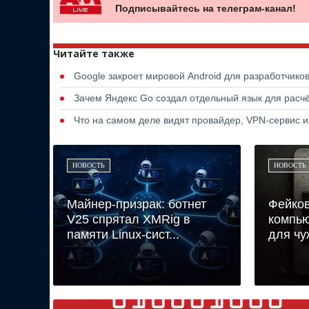
Подписывайтесь на телеграм-канал!
Читайте также
Google закроет мировой Android для разработчико
Зачем Яндекс Go создал отдельный язык для расчё
Что на самом деле видят провайдер, VPN-сервис и
НОВОСТЬ
НОВОСТЬ
Майнер-призрак: ботнет
Фейков
V25 спрятал XMRig в
компью
памяти Linux-сист...
для чуж