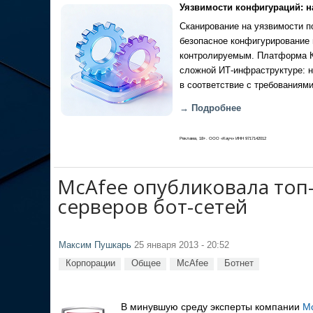
Уязвимости конфигураций: н
Сканирование на уязвимости по
безопасное конфигурирование 
контролируемым. Платформа Ка
сложной ИТ-инфраструктуре: н
в соответствие с требованиями
→ Подробнее
Реклама, 18+. ООО «Кауч» ИНН 9717142012
McAfee опубликовала топ-
серверов бот-сетей
Максим Пушкарь
25 января 2013 - 20:52
Корпорации
Общее
McAfee
Ботнет
В минувшую среду эксперты компании
M