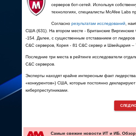
серверов бот-сетей. Используя собственну
технологиях, специалисты McAfee Labs пр
Согласно
результатам исследований
, на
США (631). На втором месте - Британские Виргински
-154. Далее, с существенным отставанием от лидеров
C&C серверов, Корея - 81 C&C сервер и Швейцария – 
Последние три места в рейтинге исследователи отдали
C&C серверов.
Эксперты находят крайне интересным факт лидерства
«конкурентов») США, которые постоянно декларируют
киберпреступниками.
СЛЕДУЮ
Самые свежие новости ИТ и ИБ. Обзор