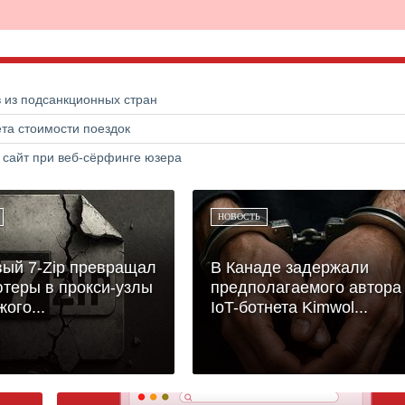
в из подсанкционных стран
та стоимости поездок
 сайт при веб-сёрфинге юзера
НОВОСТЬ
ый 7-Zip превращал
В Канаде задержали
теры в прокси-узлы
предполагаемого автора
ого...
IoT-ботнета Kimwol...