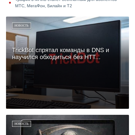
МТС, МегаФон, Билайн и Т2
НОВОСТЬ
TrickBot спрятал команды в DNS и
научился обходиться без HTT...
НОВОСТЬ