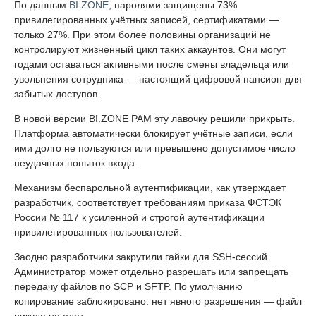
По данным
BI.ZONE
, паролями защищены 73%
привилегированных учётных записей, сертификатами —
только 27%. При этом более половины организаций не
контролируют жизненный цикл таких аккаунтов. Они могут
годами оставаться активными после смены владельца или
увольнения сотрудника — настоящий цифровой пансион для
забытых доступов.
В новой версии BI.ZONE PAM эту лавочку решили прикрыть.
Платформа автоматически блокирует учётные записи, если
ими долго не пользуются или превышено допустимое число
неудачных попыток входа.
Механизм беспарольной аутентификации, как утверждает
разработчик, соответствует требованиям приказа ФСТЭК
России № 117 к усиленной и строгой аутентификации
привилегированных пользователей.
Заодно разработчики закрутили гайки для SSH-сессий.
Администратор может отдельно разрешать или запрещать
передачу файлов по SCP и SFTP. По умолчанию
копирование заблокировано: нет явного разрешения — файл
никуда не едет.