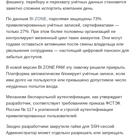
фишингу, перебору и перехвату учётных данных становится
заметно сложнее испортить компании день.
По данным
BI.ZONE
, паролями защищены 73%
привилегированных учётных записей, сертификатами —
только 27%. При этом более половины организаций не
контролируют жизненный цикл таких аккаунтов. Они могут
годами оставаться активными после смены владельца или
увольнения сотрудника — настоящий цифровой пансион для
забытых доступов.
В новой версии BI.ZONE PAM эту лавочку решили прикрыть.
Платформа автоматически блокирует учётные записи, если
ими долго не пользуются или превышено допустимое число
неудачных попыток входа.
Механизм беспарольной аутентификации, как утверждает
разработчик, соответствует требованиям приказа ФСТЭК
России № 117 к усиленной и строгой аутентификации
привилегированных пользователей.
Заодно разработчики закрутили гайки для SSH-сессий.
Администратор может отдельно разрешать или запрещать