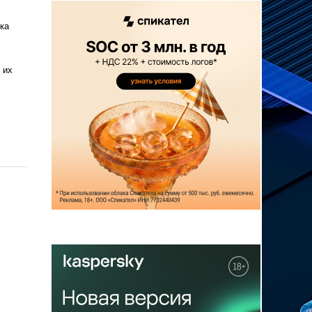
ка
 их