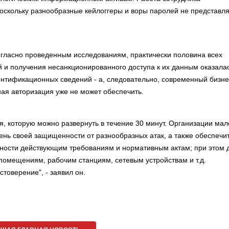
поскольку разнообразные кейлоггеры и воры паролей не представл
, согласно проведенным исследованиям, практически половина всех
 и получения несанкционированного доступа к их данным оказала
нтификационных сведений - а, следовательно, современный бизне
ая авторизация уже не может обеспечить.
, которую можно развернуть в течение 30 минут. Организации мал
ень своей защищенности от разнообразных атак, а также обеспечи
ности действующим требованиям и нормативным актам; при этом 
помещениям, рабочим станциям, сетевым устройствам и т.д.
товерение", - заявил он.