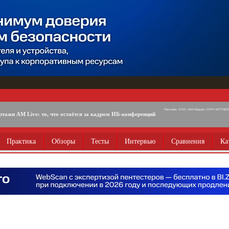
Реклама. ООО «АМ Медиа» ОГРН 1077746725
ртажи AM Live: то, что остаётся за кадром ИБ-конференций
Практика
Обзоры
Тесты
Интервью
Сравнения
Ка