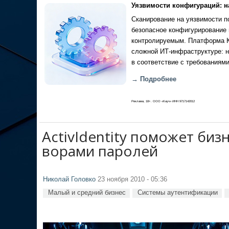
Уязвимости конфигураций: н
Сканирование на уязвимости по
безопасное конфигурирование 
контролируемым. Платформа Ка
сложной ИТ-инфраструктуре: н
в соответствие с требованиями
→ Подробнее
Реклама, 18+. ООО «Кауч» ИНН 9717142012
ActivIdentity поможет биз
ворами паролей
Николай Головко
23 ноября 2010 - 05:36
Малый и средний бизнес
Системы аутентификации