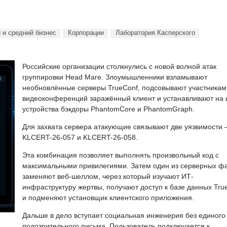
 и средний бизнес
Корпорации
Лаборатория Касперского
Российские организации столкнулись с новой волной атак
группировки Head Mare. Злоумышленники взламывают
необновлённые серверы TrueConf, подсовывают участникам
видеоконференций заражённый клиент и устанавливают на 
устройства бэкдоры PhantomCore и PhantomGraph.
Для захвата сервера атакующие связывают две уязвимости
KLCERT-26-057 и KLCERT-26-058.
Эта комбинация позволяет выполнять произвольный код с
максимальными привилегиями. Затем один из серверных ф
заменяют веб-шеллом, через который изучают ИТ-
инфраструктуру жертвы, получают доступ к базе данных Tru
и подменяют установщик клиентского приложения.
Дальше в дело вступает социальная инженерия без единого
подозрительного письма. Пользователь подключается к