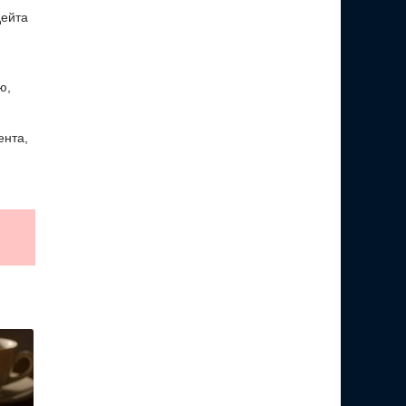
дейта
ю,
ента,