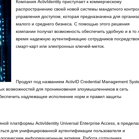
Компания ActivIdentity приступает к коммерческому
распространению своей новой системы мандатного контро
управления доступом, которая предназначена для организ
малого и среднего бизнеса. С помощью этого решения
компании получат возможность обеспечить удобную и в то 
время надежную аутентификацию сотрудников посредство
смарт-карт или электронных ключей-меток.
Продукт под названием ActivID Credential Management Sys
ных возможностей для проникновения злоумышленников в сеть
обеспечить надлежащее исполнение норм и правил защиты
й платформы ActivIdentity Universal Enterprise Access, в предела
ваться для унифицированной аутентификации пользователя и
 к логическим информационным активам. Работа сотрудника