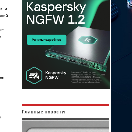
ля и
аций
же
м
tem
Главные новости
х