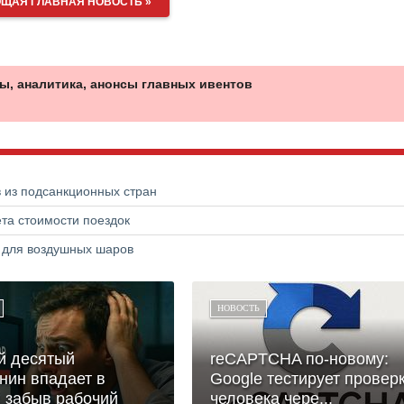
ЩАЯ ГЛАВНАЯ НОВОСТЬ »
ы, аналитика, анонсы главных ивентов
в из подсанкционных стран
та стоимости поездок
а для воздушных шаров
НОВОСТЬ
й десятый
reCAPTCHA по-новому:
нин впадает в
Google тестирует провер
, забыв рабочий
человека чере...