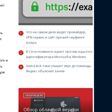
яют
Что на самом деле видят провайдер,
сь
VPN-сервис и сайт при веб-сёрфинге
с
юзера
В Сети появился скрипт против скрытого
идентификатора Microsoft в Windows
ого и
Алиса всё-таки слышит звук до команды,
ть
Яндекс объяснил зачем
для
ОБЗОР НЕДЕЛИ
Обзор облачной версии