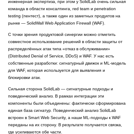
инженерная экспертиза, при этом у SolidLab очень сильная
команда в области консалтинга, red team и penetration
testing (пентест), а также один из заметных продуктов на
рынке — SolidWall Web Application Firewall (WAF).
С точки зрения продуктовой синергии можно отметить
совместное использование решений в области защиты от
распределённых атак типа «отказ в обслуживании»
(Distributed Denial of Service, DDoS) и WAF. У нас есть
собственные разработки: сигнатурный движок и ML-модель
для WAF, которая используется для выявления и
блокировки атак.
Сильная сторона SolidLab — сигнатурные подходы и
поведенческий анализ. В рамках интеграции эти
компоненты были объединены: фактически сформирована
единая база сигнатур. Поведенческий анализ SolidLab
встроен в Smart Web Security, а наши ML-подходы к WAF
переданы на их сторону. В результате получается связка,
где усиливаются обе части.