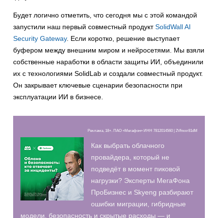
Будет логично отметить, что сегодня мы с этой командой
запустили наш первый совместный продукт
SolidWall AI
Security Gateway
. Если коротко, решение выступает
буфером между внешним миром и нейросетями. Мы взяли
собственные наработки в области защиты ИИ, объединили
их с технологиями SolidLab и создали совместный продукт.
Он закрывает ключевые сценарии безопасности при
эксплуатации ИИ в бизнесе.
Реклама, 18+. ПАО «Мегафон» ИНН 7812014560 | 2Vfnxxr81dM
Как выбрать облачного
провайдера, который не
подведёт в момент пиковой
нагрузки? Эксперты МегаФона
ПроБизнес и Skyeng разбирают
ошибки миграции, гибридные
модели, безопасность и скрытые расходы — и