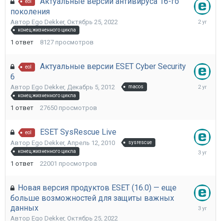
Актуальные версии антивируса 16-го
eol
поколения
Сентябр
Автор
Ego Dekker
,
Октябрь 25, 2022
25,
конец жизненного цикла
2023
1
ответ
8127
просмотров
Актуальные версии ESET Cyber Security
eol
6
Сентябр
Автор
Ego Dekker
,
Декабрь 5, 2012
macos
21,
конец жизненного цикла
2023
1
ответ
27650
просмотров
ESET SysRescue Live
eol
Автор
Ego Dekker
,
Апрель 12, 2010
sysrescue
Февраль
конец жизненного цикла
18,
1
ответ
22001
просмотров
2023
Новая версия продуктов ESET (16.0) — еще
больше возможностей для защиты важных
Октябрь
данных
25,
Автор
Ego Dekker
,
Октябрь 25, 2022