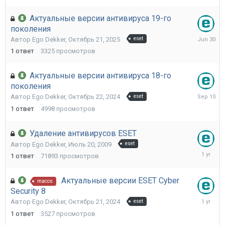
Актуальные версии антивируса 19-го
поколения
Июнь
Автор
Ego Dekker
,
Октябрь 21, 2025
eset
30
1
ответ
3325
просмотров
Актуальные версии антивируса 18-го
поколения
Сентябр
Автор
Ego Dekker
,
Октябрь 22, 2024
eset
10,
1
ответ
4998
просмотров
2025
Удаление антивирусов ESET
Автор
Ego Dekker
,
Июль 20, 2009
eset
Июнь
1
ответ
71893
просмотров
18,
2025
Актуальные версии ESET Cyber
macos
Security 8
Декабрь
Автор
Ego Dekker
,
Октябрь 21, 2024
eset
11,
1
ответ
3527
просмотров
2024