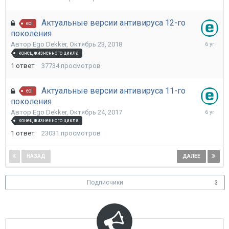
Актуальные версии антивируса 12-го
eol
поколения
Октябрь
Автор
Ego Dekker
,
Октябрь 23, 2018
22,
конец жизненного цикла
2019
1
ответ
37734
просмотров
Актуальные версии антивируса 11-го
eol
поколения
Октябрь
Автор
Ego Dekker
,
Октябрь 24, 2017
22,
конец жизненного цикла
2019
1
ответ
23031
просмотров
НАЗАД
ДАЛЕЕ
Страница 1 из 5
Подписчики
3