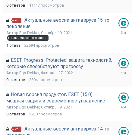
2022
0
ответов
11117
просмотров
Актуальные версии антивируса 15-го
eol
поколения
Август
Автор
Ego Dekker
,
Октябрь 19, 2021
23,
конец жизненного цикла
2022
1
ответ
22594
просмотров
ESET. Progress. Protected: защита технологий,
которые способствуют прогрессу
Февраль
Автор
Ego Dekker
,
Февраль 27, 2022
27,
0
ответов
2804
просмотров
2022
Новая версия продуктов ESET (15.0) ―
мощная защита и современное управление
Октябрь
Автор
Ego Dekker
,
Октябрь 19, 2021
19,
0
ответов
3930
просмотров
2021
Актуальные версии антивируса 14-го
eol