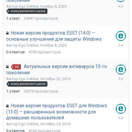
поколения
Август
Автор
Ego Dekker
,
Ноябрь 8, 2020
11,
конец жизненного цикла
2021
1
ответ
24997
просмотров
Новая версия продуктов ESET (14.0) —
основные улучшения для защиты Windows
Ноябрь
Автор
Ego Dekker
,
Ноябрь 8, 2020
8,
0
ответов
4756
просмотров
2020
Актуальные версии антивируса 13-го
eol
поколения
Август
Автор
Ego Dekker
,
Октябрь 22, 2019
26,
конец жизненного цикла
2020
1
ответ
23376
просмотров
Новая версия продуктов ESET для Windows
(13.0) — расширенные возможности для
Октябрь
домашних пользователей
24,
Автор
Ego Dekker
,
Октябрь 24, 2019
2019
0
ответов
4163
просмотров