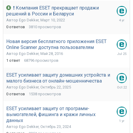
❗ Компания ESET прекращает продажи
решений в России и Беларуси
Март
Автор
Ego Dekker
,
Март 10, 2022
10,
0
ответов
3810
просмотров
2022
Новая версия бесплатного приложения ESET
Online Scanner доступна пользователям
Июль
Автор
Ego Dekker
,
Май 28, 2016
25
1
ответ
68796
просмотров
ESET усиливает защиту домашних устройств и
малого бизнеса от онлайн-мошенничества
Октябрь
Автор
Ego Dekker
,
Октябрь 22, 2025
22,
0
ответов
1538
просмотров
2025
ESET усиливает защиту от программ-
вымогателей, фишинга и кражи личных
Октябрь
данных
23,
Автор
Ego Dekker
,
Октябрь 23, 2024
2024