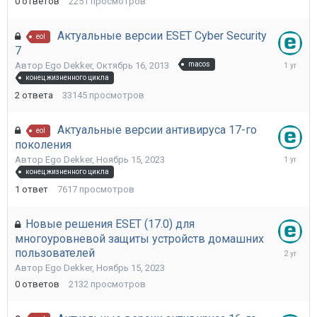
0
ответов
2251
просмотров
Актуальные версии ESET Cyber Security
eol
7
Сентябр
Автор
Ego Dekker
,
Октябрь 16, 2013
macos
11,
конец жизненного цикла
2024
2
ответа
33145
просмотров
Актуальные версии антивируса 17-го
eol
поколения
Август
Автор
Ego Dekker
,
Ноябрь 15, 2023
29,
конец жизненного цикла
2024
1
ответ
7617
просмотров
Новые решения ESET (17.0) для
многоуровневой защиты устройств домашних
Ноябрь
пользователей
15,
Автор
Ego Dekker
,
Ноябрь 15, 2023
2023
0
ответов
2132
просмотров