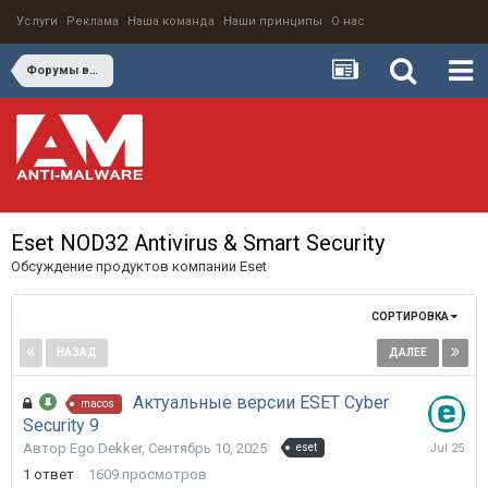
Услуги
Реклама
Наша команда
Наши принципы
О нас
Форумы вендоров
Eset NOD32 Antivirus & Smart Security
Обсуждение продуктов компании Eset
СОРТИРОВКА
НАЗАД
ДАЛЕЕ
Страница 1 из 5
Актуальные версии ESET Cyber
macos
Security 9
Июль
Автор
Ego Dekker
,
Сентябрь 10, 2025
eset
25
1
ответ
1609
просмотров