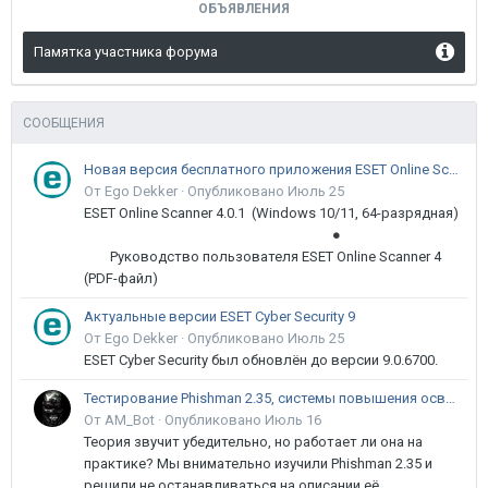
ОБЪЯВЛЕНИЯ
Памятка участника форума
СООБЩЕНИЯ
Новая версия бесплатного приложения ESET Online Scanner доступна пользователям
От Ego Dekker ·
Опубликовано
Июль 25
ESET Online Scanner 4.0.1 (Windows 10/11, 64-разрядная)
●
Руководство пользователя ESET Online Scanner 4
(PDF-файл)
Актуальные версии ESET Cyber Security 9
От Ego Dekker ·
Опубликовано
Июль 25
ESET Cyber Security был обновлён до версии 9.0.6700.
Тестирование Phishman 2.35, системы повышения осведомлённости пользователей в сфере ИБ
От AM_Bot ·
Опубликовано
Июль 16
Теория звучит убедительно, но работает ли она на
практике? Мы внимательно изучили Phishman 2.35 и
решили не останавливаться на описании её