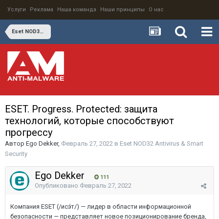
Услуги
Реклама
Наша команда
Наши принципы
О нас
Eset NOD32 Antivirus & Smart Security
ESET. Progress. Protected: защита
технологий, которые способствуют
прогрессу
Автор
Ego Dekker
,
Февраль 27, 2022
в
Eset NOD32 Antivirus & Smart
Security
Ego Dekker
111
Опубликовано
Февраль 27, 2022
Компания ESET (/исэ́т/) — лидер в области информационной
безопасности — представляет новое позиционирование бренда,