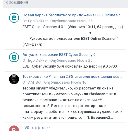
СООБЩЕНИЯ
Новая версия бесплатного приложения ESET Online Scanner доступна пользователям
От Ego Dekker ·
Опубликовано
Июль 25
ESET Online Scanner 4.0.1 (Windows 10/11, 64-разрядная)
●
Руководство пользователя ESET Online Scanner 4
(PDF-файл)
Актуальные версии ESET Cyber Security 9
От Ego Dekker ·
Опубликовано
Июль 25
ESET Cyber Security был обновлён до версии 9.0.6700.
Тестирование Phishman 2.35, системы повышения осведомлённости пользователей в сфере ИБ
От AM_Bot ·
Опубликовано
Июль 16
Теория звучит убедительно, но работает ли она на
практике? Мы внимательно изучили Phishman 2.35 и
решили не останавливаться на описании её
возможностей. Вместо этого протестировали
платформу на собственных сотрудниках и удивились, к
каким результатам это привело. 1. Введение2...
uVS - оффтопик