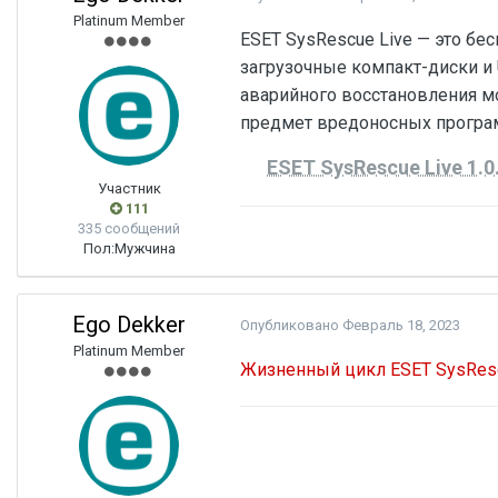
Platinum Member
ESET SysRescue Live — это б
загрузочные компакт-диски и
аварийного восстановления м
предмет вредоносных програ
ESET SysRescue Live 1.0
Участник
111
335 сообщений
Пол:
Мужчина
Ego Dekker
Опубликовано
Февраль 18, 2023
Platinum Member
Жизненный цикл ESET SysResc