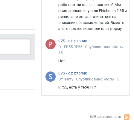
работает ли она на практике? Мы
внимательно изучили Phishman 2.35 и
решили не останавливаться на
описании её возможностей. Вместо
этого протестировали платформу...
uVS - оффтопик
От PR55.RP55 ·
Опубликовано
Июль
15
Нет.
uVS - оффтопик
От santy ·
Опубликовано
Июль 15
RP55, есть у тебя ТГ?
Вся активность