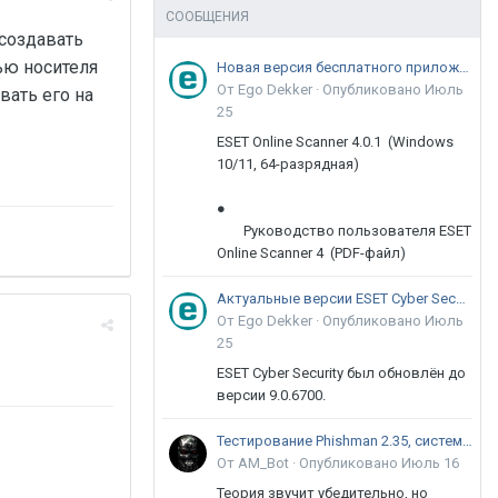
СООБЩЕНИЯ
 создавать
ью носителя
Новая версия бесплатного приложения ESET Online Scanner доступна пользователям
От Ego Dekker ·
Опубликовано
Июль
вать его на
25
ESET Online Scanner 4.0.1 (Windows
10/11, 64-разрядная)
●
Руководство пользователя ESET
Online Scanner 4 (PDF-файл)
Актуальные версии ESET Cyber Security 9
От Ego Dekker ·
Опубликовано
Июль
25
ESET Cyber Security был обновлён до
версии 9.0.6700.
Тестирование Phishman 2.35, системы повышения осведомлённости пользователей в сфере ИБ
От AM_Bot ·
Опубликовано
Июль 16
Теория звучит убедительно, но