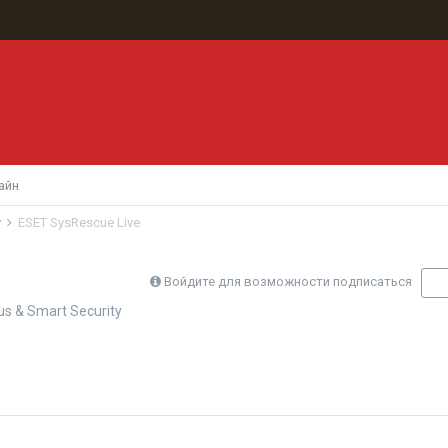
айн
y
ESET SysRescue Live
Войдите для возможности подписаться
П
us & Smart Security