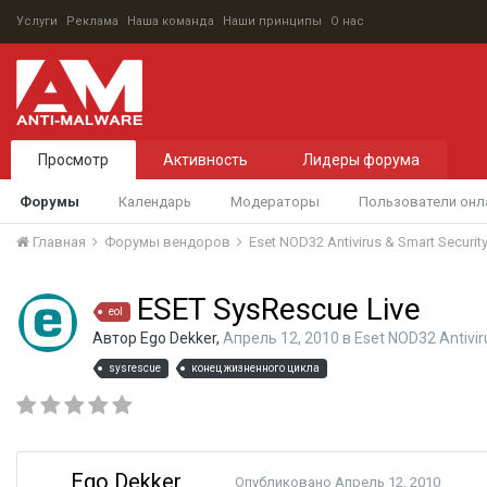
Услуги
Реклама
Наша команда
Наши принципы
О нас
Просмотр
Активность
Лидеры форума
Форумы
Календарь
Модераторы
Пользователи онл
Главная
Форумы вендоров
Eset NOD32 Antivirus & Smart Securit
ESET SysRescue Live
eol
Автор
Ego Dekker
,
Апрель 12, 2010
в
Eset NOD32 Antivir
sysrescue
конец жизненного цикла
Ego Dekker
Опубликовано
Апрель 12, 2010