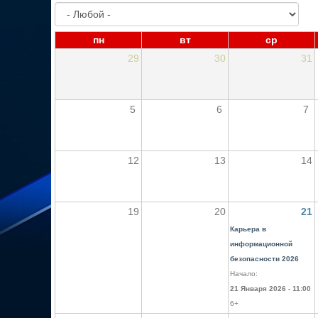
пн
вт
ср
29
30
31
5
6
7
12
13
14
19
20
21
Карьера в
информационной
безопасности 2026
Начало:
21 Января 2026 - 11:00
6+