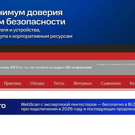
Реклама. ООО «АМ Медиа» ОГРН 1077746725
ртажи AM Live: то, что остаётся за кадром ИБ-конференций
Практика
Обзоры
Тесты
Интервью
Сравнения
Ка