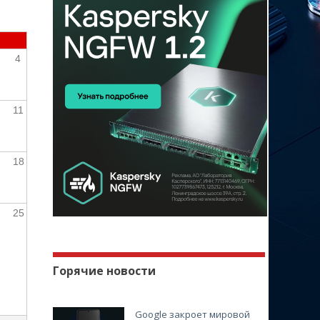
4
11
18
25
Горячие новости
Google закроет мировой