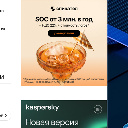
ка
 их
ти
ий