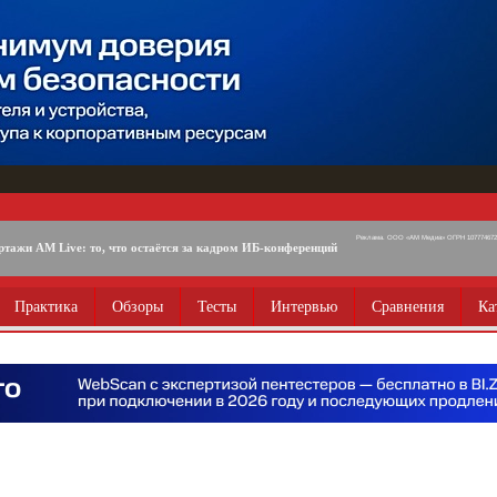
Реклама. ООО «АМ Медиа» ОГРН 1077746725
ртажи AM Live: то, что остаётся за кадром ИБ-конференций
Практика
Обзоры
Тесты
Интервью
Сравнения
Ка