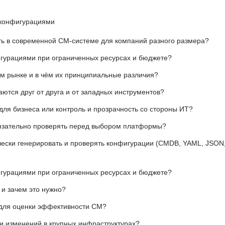
 конфигурациями
ь в современной CM-системе для компаний разного размера?
игурациями при ограниченных ресурсах и бюджете?
м рынке и в чём их принципиальные различия?
ются друг от друга и от западных инструментов?
 для бизнеса или контроль и прозрачность со стороны ИТ?
обязательно проверять перед выбором платформы?
чески генерировать и проверять конфигурации (CMDB, YAML, JSON
игурациями при ограниченных ресурсах и бюджете?
 и зачем это нужно?
ь для оценки эффективности CM?
и изменений в крупных инфраструктурах?