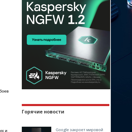
боев
Горячие новости
Google закроет мировой
их и