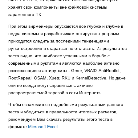
хранят свои компоненты вне файловой системы
зараженного ПК.
При этом вирмейкеры опускаются все глубже и глубже в
недра системы и разработчикам антируткит-программ
приходится следить за последними тенденциями
руткитостроения и стараться не отставать. Из результатов
теста видно, что наиболее успешными в борьбе с
современными руктитами являются наиболее активно
развивающиеся антируткиты - Gmer, VBA32 AntiRootkit,
RootRepeal, OSAM, Xuetr, RKU и KernelDetective. Но даже
они не всегда могут справиться с активно
распространяемой заразой в сети Интернет».
Чтобы ознакомиться подробными результатами данного
теста и убедиться в правильности итоговых расчетов,
рекомендуем Вам скачать результаты этого теста в
формате
Microsoft Excel
.