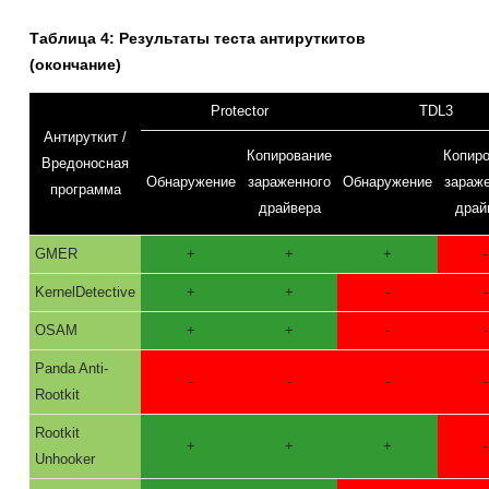
Таблица 4: Результаты теста антируткитов
(окончание)
Protector
TDL3
Антируткит /
Копирование
Копир
Вредоносная
Обнаружение
зараженного
Обнаружение
зараж
программа
драйвера
драй
GMER
+
+
+
-
KernelDetective
+
+
-
-
OSAM
+
+
-
-
Panda Anti-
-
-
-
-
Rootkit
Rootkit
+
+
+
-
Unhooker