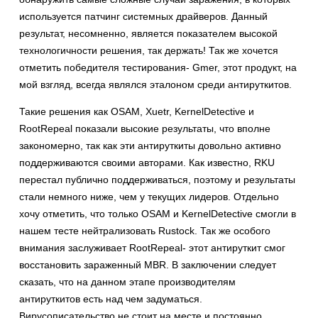
используется патчинг системных драйверов. Данный
результат, несомненно, является показателем высокой
технологичности решения, так держать! Так же хочется
отметить победителя тестирования- Gmer, этот продукт, на
мой взгляд, всегда являлся эталоном среди антируткитов.
Такие решения как OSAM, Xuetr, KernelDetective и
RootRepeal показали высокие результаты, что вполне
закономерно, так как эти антируткиты довольно активно
поддерживаются своими авторами. Как известно, RKU
перестал публично поддерживаться, поэтому и результаты
стали немного ниже, чем у текущих лидеров. Отдельно
хочу отметить, что только OSAM и KernelDetective смогли в
нашем тесте нейтрализовать Rustock. Так же особого
внимания заслуживает RootRepeal- этот антируткит смог
восстановить зараженный MBR. В заключении следует
сказать, что на данном этапе производителям
антируткитов есть над чем задуматься.
Вирусописательство не стоит на месте и постоянно