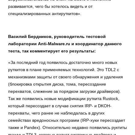
развивается, чего бы хотелось видеть и от
специализированных антируткитов».
Василий Бердников, руководитель тестовой
лаборатории Anti-Malware.ru и координатор данного
теста, так комментирует его результаты:
«За последний год появилось достаточно много новых
руткитов в плане применяемых технологий. Это TDL2 с
механизмами защиты от своего обнаружения и удаления
(блокировка открытия диска, тома, пересоздание
перехватов, слежение за порядком загрузки драйверов).
Так же появились новые модификации руткита Rustock,
который пересоздает в случае снятия IRP- и DKOH-
перехваты, чего ранее не наблюдалась в других
семействах вредоносных программ (IRP-хуки пересоздает
также и Pandex). Относительно недавно появились руктиты
max++ и TDL3, которые патчат системные драйвера и