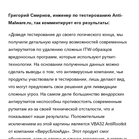
Григорий Смирнов, инженер по тестированию Anti-
Malware.ru, так комментирует его результаты:
«Доведя тестирование до своего логического конца, мы
получили детальную картину возможностей современных
антируткитов по удалению сложных ITW-образцов
вредоносных программ, которые используют руткит-
технологии. На основании полученных данных можно
сделать выводы о том, что антивирусные компании, чьи
продукты участвовали в тестировании, лишь делают вид,
что могут предложить свои решения для ликвидации
сложных угроз. На самом деле большинство вендорских
антируткитов неспособны противостоять современным
руткитам из-за своей технической отсталости, что и
показывают наши результаты. Положительным
исключением из этой картины является VBA32 AntiRootkit
от компании «ВирусБлокАда». Этот продукт смог
обнаружить самые сложные случаи заражения, в которых