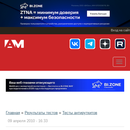
Перейти
к
основному
содержанию
Вход на сайт
Toggl
navig
»
»
Главная
Результаты тестов
Тесты антируткитов
09 апреля 2010 - 16:33