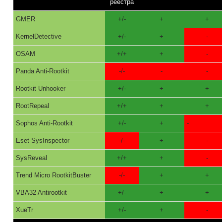
реестра
GMER
+/-
+
+
KernelDetective
+/-
+
-
OSAM
+/+
+
-
Panda Anti-Rootkit
-/-
-
-
Rootkit Unhooker
+/-
+
+
RootRepeal
+/+
+
+
Sophos Anti-Rootkit
+/-
+
-
Eset SysInspector
-/-
+
-
SysReveal
+/+
+
-
Trend Micro RootkitBuster
-/-
+
+
VBA32 Antirootkit
+/-
+
+
XueTr
+/-
+
-