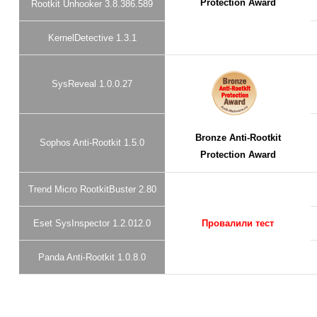
Protection Award
Rootkit Unhooker 3.8.386.589
KernelDetective 1.3.1
SysReveal 1.0.0.27
Bronze Anti-Rootkit
Sophos Anti-Rootkit 1.5.0
Protection Award
Trend Micro RootkitBuster 2.80
Eset SysInspector 1.2.012.0
Провалили тест
Panda Anti-Rootkit 1.0.8.0