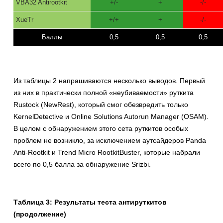
VBA32 Antirootkit
+/-
+
-/-
XueTr
+/+
+
-/-
Баллы
0,5
0,5
0,5
Из таблицы 2 напрашиваются несколько выводов. Первый
из них в практически полной «неубиваемости» руткита
Rustock (NewRest), который смог обезвредить только
KernelDetective и Online Solutions Autorun Manager (OSAM).
В целом с обнаружением этого сета руткитов особых
проблем не возникло, за исключением аутсайдеров Panda
Anti-Rootkit и Trend Micro RootkitBuster, которые набрали
всего по 0,5 балла за обнаружение Srizbi.
Таблица 3: Результаты теста антируткитов
(продолжение)