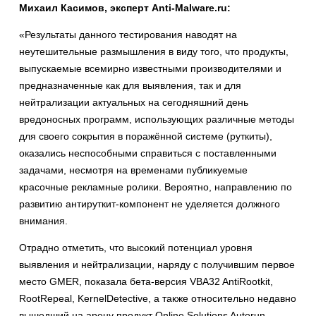
Михаил Касимов, эксперт Anti-Malware.ru:
«Результаты данного тестирования наводят на
неутешительные размышления в виду того, что продукты,
выпускаемые всемирно известными производителями и
предназначенные как для выявления, так и для
нейтрализации актуальных на сегодняшний день
вредоносных программ, использующих различные методы
для своего сокрытия в поражённой системе (руткиты),
оказались неспособными справиться с поставленными
задачами, несмотря на временами публикуемые
красочные рекламные ролики. Вероятно, направлению по
развитию антируткит-компонент не уделяется должного
внимания.
Отрадно отметить, что высокий потенциал уровня
выявления и нейтрализации, наряду с получившим первое
место GMER, показала бета-версия VBA32 AntiRootkit,
RootRepeal, KernelDetective, а также относительно недавно
вышедший на арену продукт Online Solutions Autorun