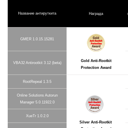
Название антируткита
Награда
GMER 1.0.15.15281
Gold Anti-Rootkit
VBA32 Antirootkit 3.12 (beta)
Protection Award
RootRepeal 1.3.5
Online Solutions Autorun
Manager 5.0.11922.0
XueTr 1.0.2.0
Silver Anti-Rootkit