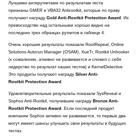
Лучшими антируткитами по результатам теста
признаны GMER и VBA32 Antirootkit, которые по праву
получают награду
Gold Anti-Rootkit
Protection Award
. Их
превосходство над остальными хорошо видно на
последних трех образцах руткитов в таблице 4.
Очень хорошие результаты показали RootRepeal, Online
Solutions Autorun Manager (OSAM), XueTr, Rootkit Unhooker
(к сожалению, аткивно не развивается и сложил с себя
лидерство по результат наших тестов) и KernelDetective.
Это продукты получают награду
Silver Anti-
Rootkit
Protection Award
.
Удовлетворительные результаты показали SysReveal и
Sophos Anti-Rootkit, получившие награду
Bronze Anti-
Rootkit
Protection Award
. Если последний продукт
компании Sophos активно не развивается, то первые два
могут имеют шансы улучшить свои результаты в будущих
тестах.