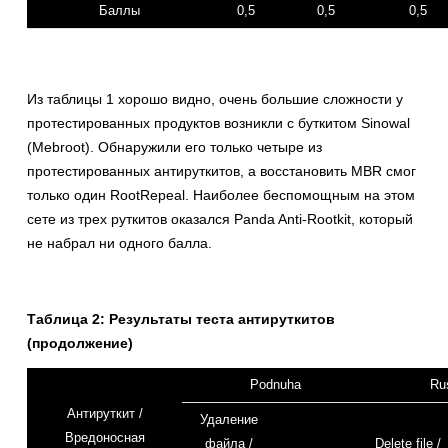
Баллы
0,5
0,5
0,5
Из таблицы 1 хорошо видно, очень большие сложности у
протестированных продуктов возникли с буткитом Sinowal
(Mebroot). Обнаружили его только четыре из
протестированных антируткитов, а восстановить MBR смог
только один RootRepeal. Наиболее беспомощным на этом
сете из трех руткитов оказался Panda Anti-Rootkit, который
не набрал ни одного балла.
Таблица 2: Результаты теста антируткитов
(продолжение)
Podnuha
Ru
Антируткит /
Удаление
Вредоносная
файла /
Delete file /