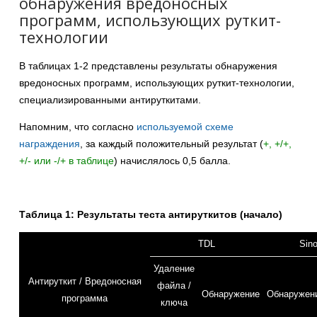
обнаружения вредоносных
программ, использующих руткит-
технологии
В таблицах 1-2 представлены результаты обнаружения
вредоносных программ, использующих руткит-технологии,
специализированными антируткитами.
Напомним, что согласно
используемой схеме
награждения
, за каждый положительный результат (
+, +/+,
+/- или -/+ в таблице
) начислялось 0,5 балла.
Таблица 1: Результаты теста антируткитов (начало)
TDL
Sin
Удаление
Антируткит / Вредоносная
файла /
Обнаружение
Обнаружен
программа
ключа