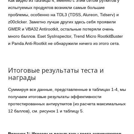
Как видно из таблицы 4, именно с этим сетом руткитов у
испытуемых продуктов возникли самые большие
проблемы, особенно на TDL3 (TDSS, Alureon, Tidserv) и
z00clicker. Заметно лучше других здесь себя проявили
GMER и VBA32 Antirootkit, остальные потеряли очень
много баллов. Eset SysInspector, Trend Micro RootkitBuster
и Panda Anti-Rootkit не обнаружили ничего из этого сета.
Итоговые результаты теста и
награды
Суммируя все данные, представленные в таблицах 1-4, мы
получаем итоговые результаты эффективности
протестированных антируткитов (из расчета максимальных
12 баллов), см. рисунок 1 и таблицу 5.
Рисунок 1: Итоговые результаты теста антируткитов