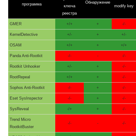
Обнаружение
программа
ключа
modify key
реестра
GMER
+/+
+
-/-
KernelDetective
+/-
+
+/-
OSAM
+/+
+
+/+
Panda Anti-Rootkit
-/-
-
-/-
Rootkit Unhooker
+/-
+
-/-
RootRepeal
+/+
+
-/-
Sophos Anti-Rootkit
-/-
+
-/-
Eset SysInspector
-/-
+
-/-
SysReveal
-/+
+
-/-
Trend Micro
-/-
-
-/-
RootkitBuster