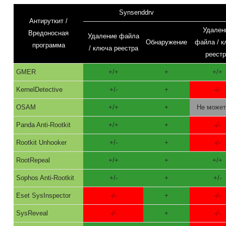
Synsenddrv
Антируткит /
Удален
Вредоносная
Удаление файла
Обнаружение
файла / 
программа
/ ключа реестра
реест
GMER
+/+
+
+/+
KernelDetective
+/-
+
-/-
OSAM
+/+
+
Не может
Panda Anti-Rootkit
+/+
+
-/-
Rootkit Unhooker
+/-
+
-/-
RootRepeal
+/+
+
+/+
Sophos Anti-Rootkit
+/-
+
+/-
Eset SysInspector
-/-
+
-/-
SysReveal
-/-
+
-/-