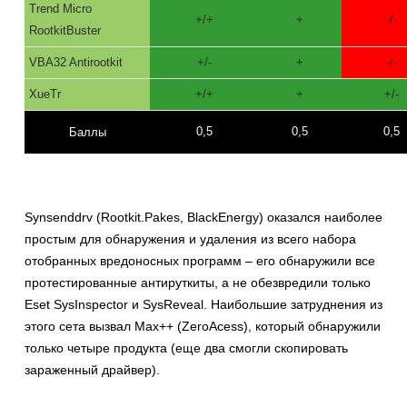
Trend Micro
+/+
+
-/-
RootkitBuster
VBA32 Antirootkit
+/-
+
-/-
XueTr
+/+
+
+/-
0,5
0,5
0,5
Баллы
Synsenddrv (Rootkit.Pakes, BlackEnergy) оказался наиболее
простым для обнаружения и удаления из всего набора
отобранных вредоносных программ – его обнаружили все
протестированные антируткиты, а не обезвредили только
Eset SysInspector и SysReveal. Наибольшие затруднения из
этого сета вызвал Max++ (ZeroAcess), который обнаружили
только четыре продукта (еще два смогли скопировать
зараженный драйвер).