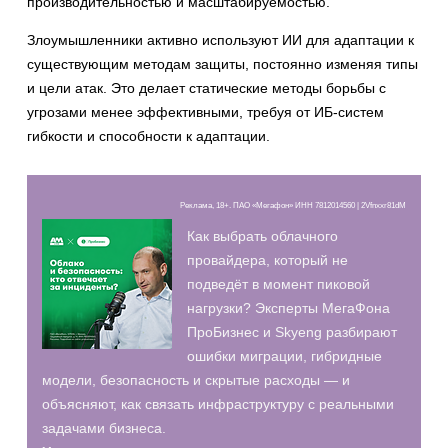
производительностью и масштабируемостью.
Злоумышленники активно используют ИИ для адаптации к
существующим методам защиты, постоянно изменяя типы
и цели атак. Это делает статические методы борьбы с
угрозами менее эффективными, требуя от ИБ-систем
гибкости и способности к адаптации.
Реклама, 18+. ПАО «Мегафон» ИНН 7812014560 | 2Vfnxxr81dM
Как выбрать облачного
провайдера, который не
подведёт в момент пиковой
нагрузки? Эксперты МегаФона
ПроБизнес и Skyeng разбирают
ошибки миграции, гибридные
модели, безопасность и скрытые расходы — и
объясняют, как связать инфраструктуру с реальными
задачами бизнеса.