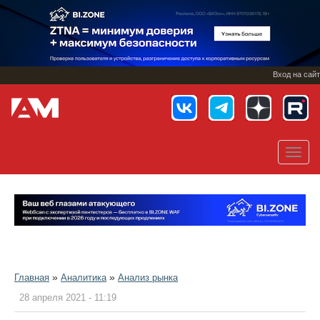
Перейти
к
основному
содержанию
Вход на сайт
Toggl
navig
»
»
Главная
Аналитика
Анализ рынка
28 апреля 2021 - 11:19