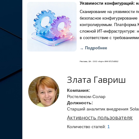
Уязвимости конфигураций: н
Сканирование на уязвимости по
безопасное конфигурирование 
контролируемым. Платформа Ка
сложной ИТ-инфраструктуре: н
в соответствие с требованиями
→ Подробнее
Реклама, 18+. ООО «Кауч» ИНН 9717142012
Злата Гавриш
Компания:
Ростелеком-Солар
Должность:
Старший аналитик внедрения Sola
Активность пользователя:
Количество статей:
1