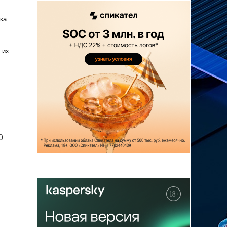
ка
 их
0