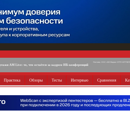
Реклама. ООО «АМ Медиа» ОГРН 1077746725
ртажи AM Live: то, что остаётся за кадром ИБ-конференций
Практика
Обзоры
Тесты
Интервью
Сравнения
Ка