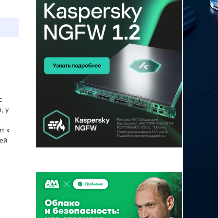
с
, у
т к
шей