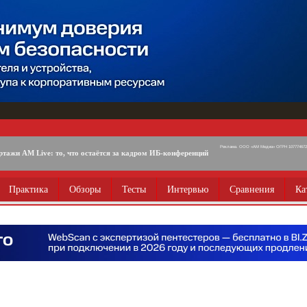
Реклама. ООО «АМ Медиа» ОГРН 1077746725
ртажи AM Live: то, что остаётся за кадром ИБ-конференций
Практика
Обзоры
Тесты
Интервью
Сравнения
Ка