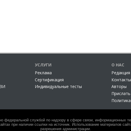
УСЛУГИ
О НАС
Реклама
Редакция
Сертификация
Контакты
СЗИ
Индивидуальные тесты
Авторы
Прислать
Политика
но федеральной службой по надзору в сфере связи, информационных тех
айтах при наличии ссылки на источник. Использование материалов сайта
разрешения администрации.