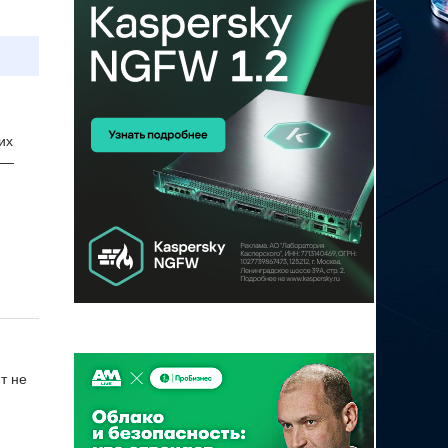
их
 —
т не