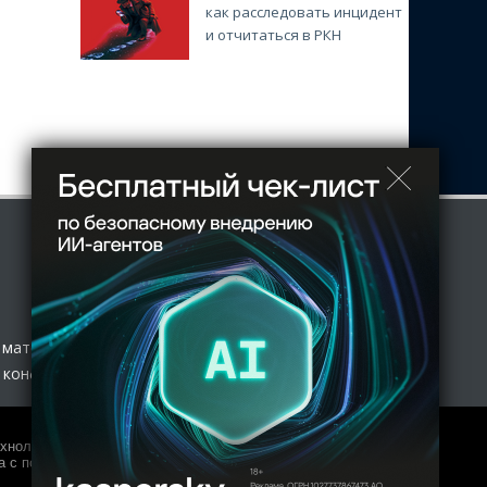
как расследовать инцидент
и отчитаться в РКН
 материал
 конфиденциальности
нологий и массовых коммуникаций (Роскомнадзор) 27.01.2017
 с полной копией оригинала допускается только с письменного