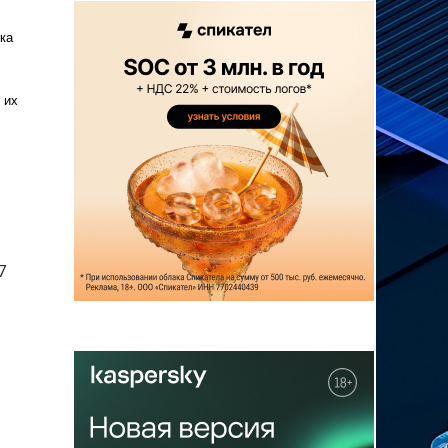
ка
 их
7