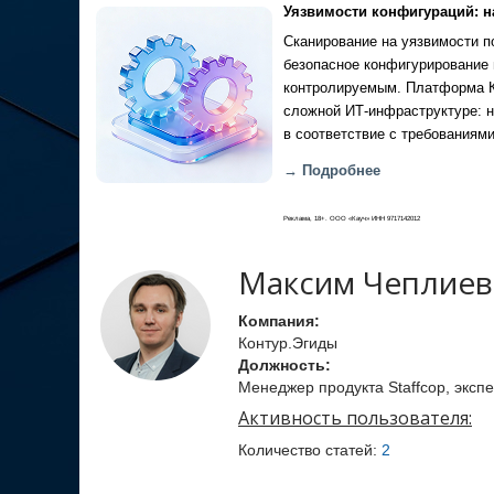
Уязвимости конфигураций: н
Сканирование на уязвимости по
безопасное конфигурирование 
контролируемым. Платформа Ка
сложной ИТ-инфраструктуре: н
в соответствие с требованиями
→ Подробнее
Реклама, 18+. ООО «Кауч» ИНН 9717142012
Максим Чеплиев
Компания:
Контур.Эгиды
Должность:
Менеджер продукта Staffcop, экспе
Активность пользователя:
Количество статей:
2