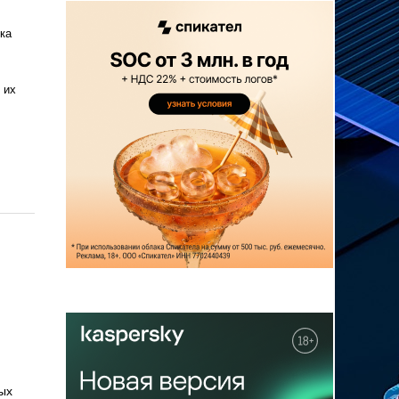
ка
 их
ых