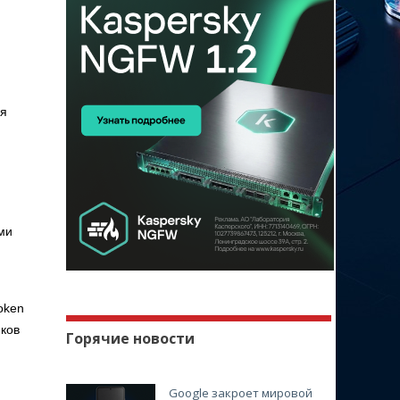
ля
и
ми
oken
нков
Горячие новости
Google закроет мировой