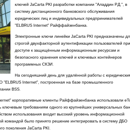
ключей JaCarta PKI разработки компании "Аладдин Р.Д.", в
систему дистанционного банковского обслуживания
юридических лиц и индивидуальных предпринимателей
"ELBRUS Internet" Райффайзенбанка.
Электронные ключи линейки JaCarta PKI предназначены д
строгой двухфакторной аутентификации пользователей пр
доступе к защищённым информационным ресурсам и
безопасного хранения ключей и ключевых контейнеров
программных СКЗИ.
На сегодняшний день для удалённой работы с юридически
 "ELBRUS Internet", построенная на базе промышленного
пании BSS.
ernet" корпоративные клиенты Райффайзенбанка использовали eT
ить ключевым требованиям одного из крупнейших универсальных ба
обством использования входит высокий уровень информационной
ной командой было принято решение интегрировать в систему ДБО
го поколения JaCarta PKI.