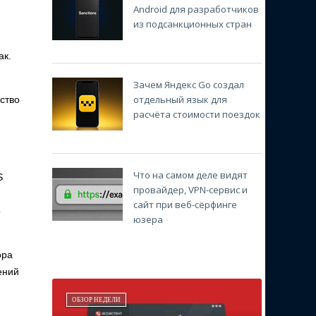
Android для разработчиков
из подсанкционных стран
ак.
Зачем Яндекс Go создал
отдельный язык для
ство
расчёта стоимости поездок
Что на самом деле видят
S
провайдер, VPN-сервис и
сайт при веб-сёрфинге
о
юзера
ора
ений
ОБЗОР НЕДЕЛИ