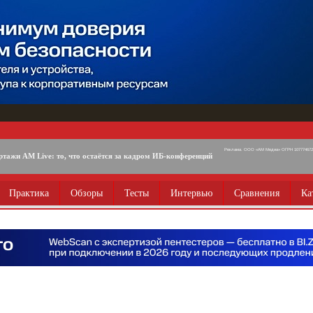
Реклама. ООО «АМ Медиа» ОГРН 1077746725
ртажи AM Live: то, что остаётся за кадром ИБ-конференций
Практика
Обзоры
Тесты
Интервью
Сравнения
Ка