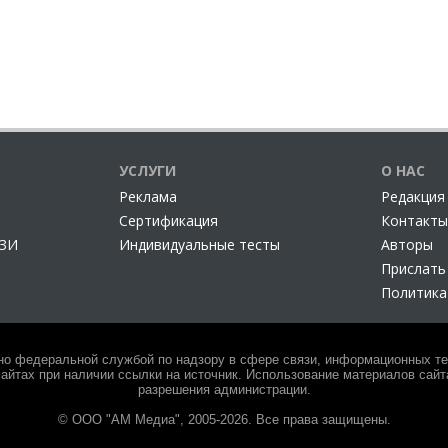
УСЛУГИ
О НАС
Реклама
Редакция
Сертификация
Контакты
СЗИ
Индивидуальные тесты
Авторы
Прислать
Политика
но федеральной службой по надзору в сфере связи, информационных тех
айтах при наличии ссылки на источник. Использование материалов сайта
разрешения администрации.
© ООО "АМ Медиа", 2005-2026. Все права защищены.