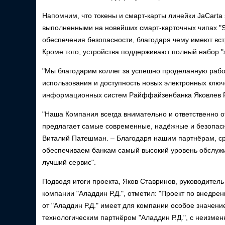
Напомним, что токены и смарт-карты линейки JaCart
выполненными на новейших смарт-карточных чипах "Se
обеспечения безопасности, благодаря чему имеют вст
Кроме того, устройства поддерживают полный набор 
"Мы благодарим коллег за успешно проделанную работ
использования и доступность новых электронных ключе
информационных систем Райффайзенбанка Яковлев 
"Наша Компания всегда внимательно и ответственно о
предлагает самые современные, надёжные и безопас
Виталий Патешман. – Благодаря нашим партнёрам, ср
обеспечиваем банкам самый высокий уровень обслужив
лучший сервис".
Подводя итоги проекта, Яков Ставринов, руководител
компании "Аладдин Р.Д.", отметил: "Проект по внедр
от "Аладдин Р.Д." имеет для компании особое значен
технологическим партнёром "Аладдин Р.Д.", с неизме