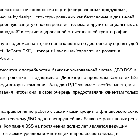
a являются отечественными сертифицированными продуктами,
cure by design", сконструированных как безопасные и для целей
роенную защиту от клонирования, взлома и других специальных ат
"западной" и сертифицированной отечественной криптографии.
у и надеемся на то, что наши клиенты по достоинству оценят удоб
й JaCarta PKI", – говорит Начальник Управления развития
Роман.
тносится к потребностям банков-пользователей систем ДБО BSS и
ные решения, – подчёркивает Директор по продажам Компании BS
еди которых компания "Аладдин Р.Д." занимает особое место, мы
ания, чтобы они, в свою очередь, предоставляли клиентам тольк
ь направления по работе с заказчиками кредитно-финансового сект
ению в систему ДБО одного из крупнейших банков страны новых реш
ие. Компания BSS на протяжении долгих лет является ведущим
нно высоким уровнем компетенций и профессионализма, в