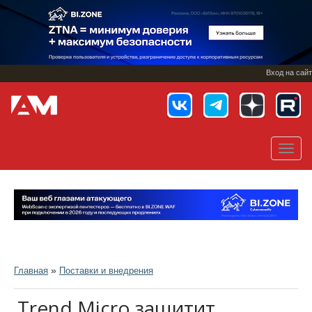
Перейти
к
основному
содержанию
Вход на сайт
Toggl
navig
»
Главная
Поставки и внедрения
Trend Micro защитит