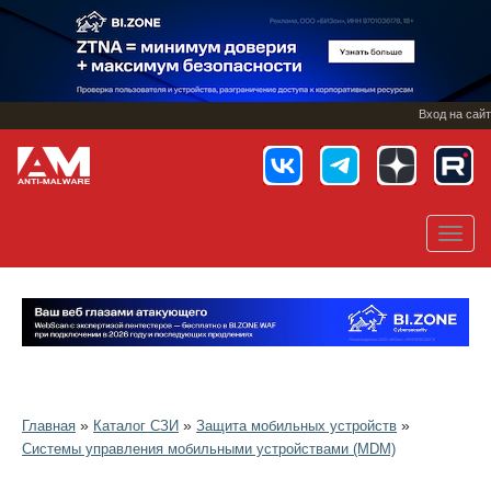
Перейти
к
основному
содержанию
Вход на сайт
Toggl
navig
»
»
»
Главная
Каталог СЗИ
Защита мобильных устройств
Системы управления мобильными устройствами (MDM)