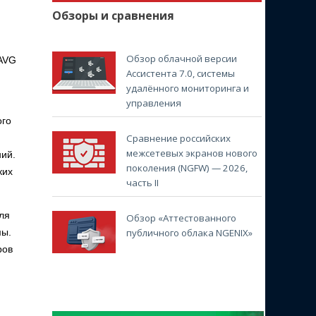
Обзоры и сравнения
Обзор облачной версии
 AVG
Ассистента 7.0, системы
удалённого мониторинга и
управления
ого
Сравнение российских
межсетевых экранов нового
ний.
поколения (NGFW) — 2026,
ких
часть II
ля
Обзор «Аттестованного
мы.
публичного облака NGENIX»
ров