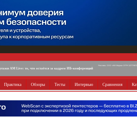
Реклама. ООО «АМ Медиа» ОГРН 1077746725
ртажи AM Live: то, что остаётся за кадром ИБ-конференций
Практика
Обзоры
Тесты
Интервью
Сравнения
Ка