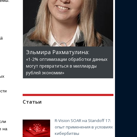
темы.
ей
Эльмира Рахматулина:
«1-2% оптимизации обработки данных
могут превратиться в миллиарды
рублей экономии»
ых
сти
Статьи
R-Vision SOAR на Standoff 17:
сли
опыт применения в условиях
е на
кибербитвы