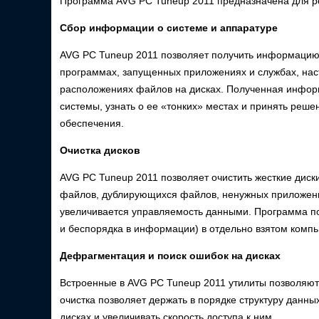
Программа AVG PC Tuneup 2011 предназначена для р
Сбор информации о системе и аппаратуре
AVG PC Tuneup 2011 позволяет получить информацию 
программах, запущенных приложениях и службах, нас
расположениях файлов на дисках. Полученная инфор
системы, узнать о ее «тонких» местах и принять реш
обеспечения.
Очистка дисков
AVG PC Tuneup 2011 позволяет очистить жесткие дис
файлов, дублирующихся файлов, ненужных приложений.
увеличивается управляемость данными. Программа п
и беспорядка в информации) в отдельно взятом комп
Дефрагментация и поиск ошибок на дисках
Встроенные в AVG PC Tuneup 2011 утилиты позволяют
очистка позволяет держать в порядке структуру данн
дисках и увеличивать скорость доступа к ним.