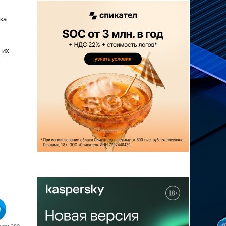
ка
 их