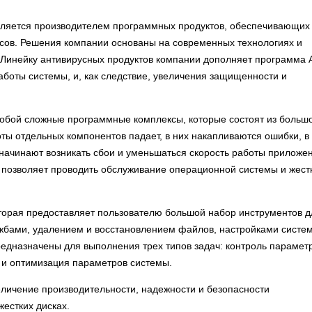
вляется производителем программных продуктов, обеспечивающих
усов. Решения компании основаны на современных технологиях и
 Линейку антивирусных продуктов компании дополняет программа
боты системы, и, как следствие, увеличения защищенности и
бой сложные программные комплексы, которые состоят из больш
ы отдельных компонентов падает, в них накапливаются ошибки, в
 начинают возникать сбои и уменьшаться скорость работы приложе
 позволяет проводить обслуживание операционной системы и жест
оторая предоставляет пользователю большой набор инструментов д
ужбами, удалением и восстановлением файлов, настройками систе
редназначены для выполнения трех типов задач: контроль парамет
 и оптимизация параметров системы.
еличение производительности, надежности и безопасности
жестких дисках.