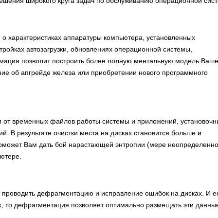
ешения широкого круга задач по обслуживанию операционной сис
о характеристиках аппаратуры компьютера, установленных
тройках автозагрузки, обновлениях операционной системы,
мация позволит построить более полную ментальную модель Ваш
ение об апгрейде железа или приобретении нового программного
ки от временных файлов работы системы и приложений, установочн
 В результате очистки места на дисках становится больше и
оможет Вам дать бой нарастающей энтропии (мере неопределенно
ьютере.
 проводить дефрагментацию и исправление ошибок на дисках. И е
ых, то дефрагментация позволяет оптимально размещать эти данны