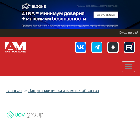
Перейти
к
основному
содержанию
Вход на сайт
Toggl
navig
Главная
Защита критически важных объектов