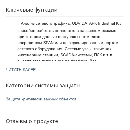
Ключевые функции
Анализ сетевого трафика. UDV DATAPK Industrial Kit
способен работать полностью в пассивном режиме,
при котором данные поступают в комплекс
посредством SPAN или по зеркалированным портам
сетевого оборудования. Сетевые узлы, такие как
инженерные станции, SCADA-системы, ПЛК и т. п.,
выявляются путём анализа трафика. Все
обнаруженные узлы автоматически попадают в карту
ЧИТАТЬ ДАЛЕЕ
сети с визуализацией потоков данных.
Инвентаризационная информация может быть
Категории системы защиты
передана в другие системы, например в UDV ITM для
мониторинга функционирования сети. Комплекс
выявляет несанкционированное подключение узлов и
Защита критически важных объектов
нелегитимные потоки данных, сигнализируя об этом.
Также есть возможность разрешить определённое
подключение на выбранный временной промежуток
Отзывы о продукте
(например, при выполнении регламентных работ с
подключением ноутбуков подрядных организаций).