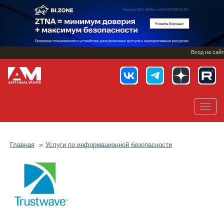
Перейти
к
основному
содержанию
Вход на сайт
Toggl
navig
Главная
Услуги по информационной безопасности