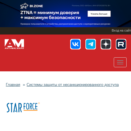
Перейти
к
основному
содержанию
Вход на сайт
Toggl
navig
Главная
Системы защиты от несанкционированного доступа