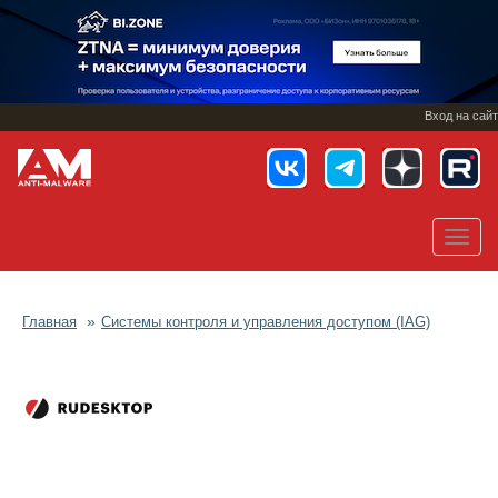
Перейти
к
основному
содержанию
Вход на сайт
Toggl
navig
Главная
Системы контроля и управления доступом (IAG)