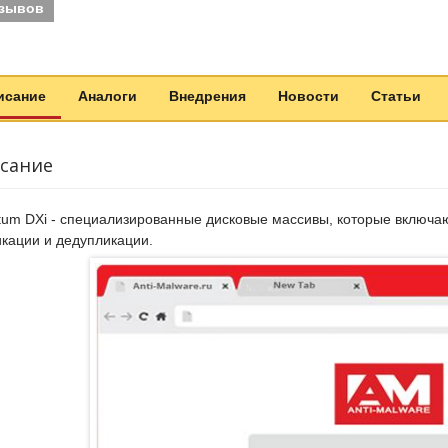
тзывов
исание
Аналоги
Внедрения
Новости
Статьи
сание
um DXi - специализированные дисковые массивы, которые включаю
кации и дедупликации.