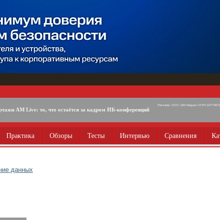
Реклама. ООО «АМ Медиа» ОГРН 1077746725
ртажи AM Live: то, что остаётся за кадром ИБ-конференций
Практика
Обзоры
Тесты
Интервью
Сравнения
Ка
ние данных