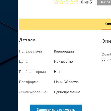
0
из 5
Нет о
Оп
Детали
Опи
Пользователи
Корпорации
Quant
репли
Цена
Неизвестно
Пробная версия
Нет
Платформа
Linux, Windows
Лицензирование
Единовременно
Запросить стоимость