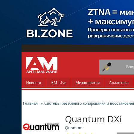
Перейти
к
основному
содержанию
Репо
Новости
AM Live
Мероприятия
Аналитика
Главная
Системы резервного копирования и восстановле
Quantum DXi
Quantum