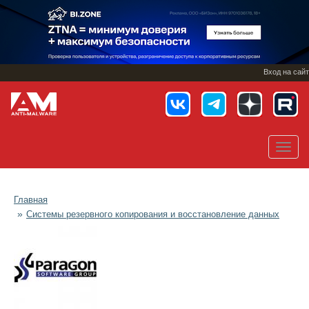
Перейти
к
основному
содержанию
Вход на сайт
Toggl
navig
Главная
Системы резервного копирования и восстановление данных