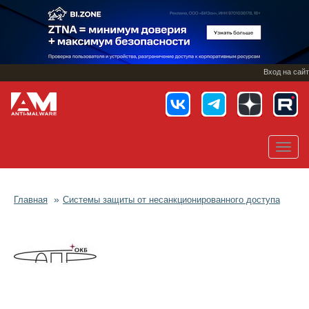
Перейти
к
основному
содержанию
Вход на сайт
Toggl
navig
Главная
Системы защиты от несанкционированного доступа