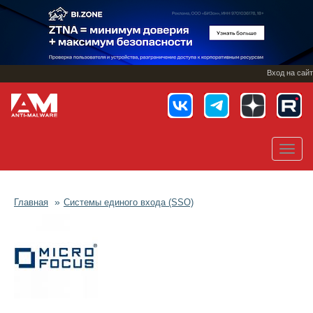
Перейти
к
основному
содержанию
Вход на сайт
Toggl
navig
Главная
Системы единого входа (SSO)