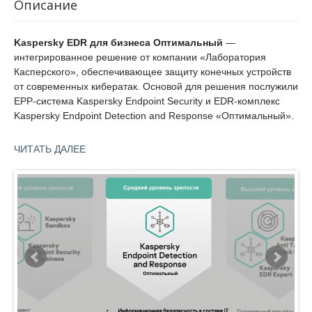
Описание
Kaspersky EDR для бизнеса Оптимальный
—
интегрированное решение от компании «Лаборатория
Касперского», обеспечивающее защиту конечных устройств
от современных кибератак. Основой для решения послужили
EPP-система Kaspersky Endpoint Security и EDR-комплекс
Kaspersky Endpoint Detection and Response «Оптимальный».
Kaspersky EDR для бизнеса Оптимальный располагает
ЧИТАТЬ ДАЛЕЕ
единым агентом, который способен автоматизировать
защиту от массовых угроз и противостоять сложным атакам.
Также агент облегчает управление киберинцидентами и
минимизирует дополнительные затраты.
«Лаборатория Касперского» разработала Kaspersky EDR для
бизнеса Оптимальный для организаций среднего уровня
зрелости процессов ИБ. Другими словами, в решении
собраны самые нужные функции, которые можно дополнить
за счёт подключения дополнительных решений.