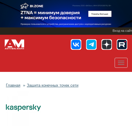
Перейти
к
основному
содержанию
Вход на сайт
Toggl
navig
Главная
Защита конечных точек сети