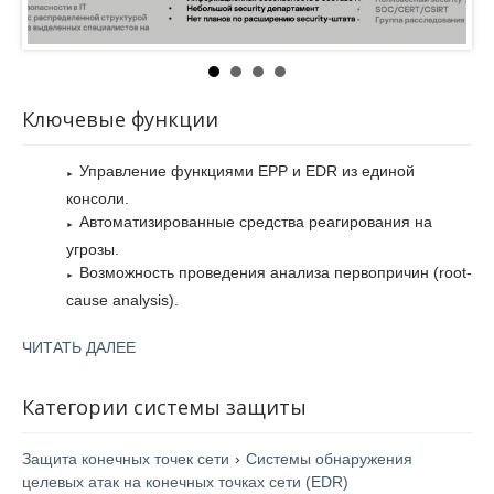
Ключевые функции
Управление функциями EPP и EDR из единой
консоли.
Автоматизированные средства реагирования на
угрозы.
Возможность проведения анализа первопричин (root-
cause analysis).
Интегрированные шифрование и патч-менеджмент.
ЧИТАТЬ ДАЛЕЕ
Формирование карточки инцидента: Kaspersky
Endpoint Agent составляет подробную карточку с
важными данными об инциденте на конечном
Категории системы защиты
устройстве. Карточка формируется в веб-консоли
сервера администрирования на основе сигнала об
Защита конечных точек сети
›
Системы обнаружения
обнаружении от совместимой EPP-программы
целевых атак на конечных точках сети (EDR)