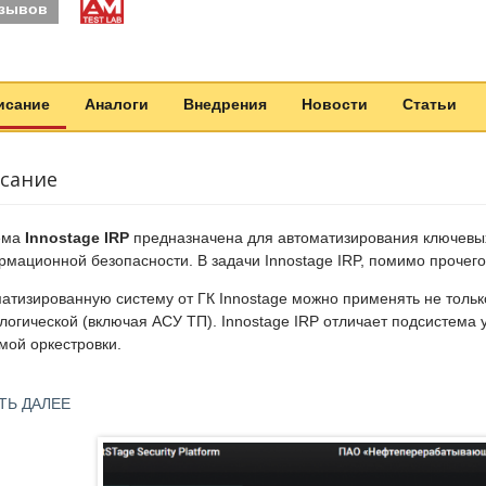
тзывов
исание
Аналоги
Внедрения
Новости
Статьи
сание
ема
Innostage IRP
предназначена для автоматизирования ключевы
мационной безопасности. В задачи Innostage IRP, помимо прочего
атизированную систему от ГК Innostage можно применять не тольк
логической (включая АСУ ТП). Innostage IRP отличает подсистема
мой оркестровки.
о этого, система может предложить поддержку информационных к
ТЬ ДАЛЕЕ
ОПКА.