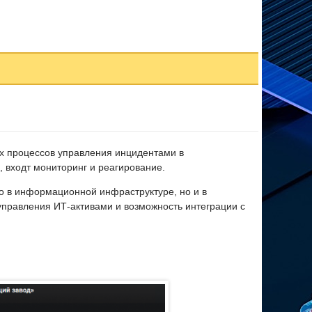
х процессов управления инцидентами в
, входт мониторинг и реагирование.
о в информационной инфраструктуре, но и в
 управления ИТ-активами и возможность интеграции с
аналов связи со внешними сервисами ИБ и системой