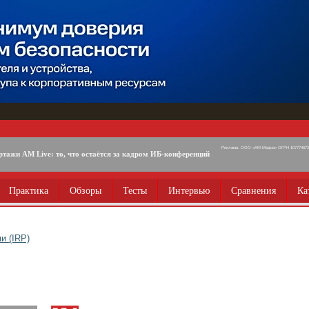
Реклама. ООО «АМ Медиа» ОГРН 1077746725
ртажи AM Live: то, что остаётся за кадром ИБ-конференций
Практика
Обзоры
Тесты
Интервью
Сравнения
Ка
и (IRP)