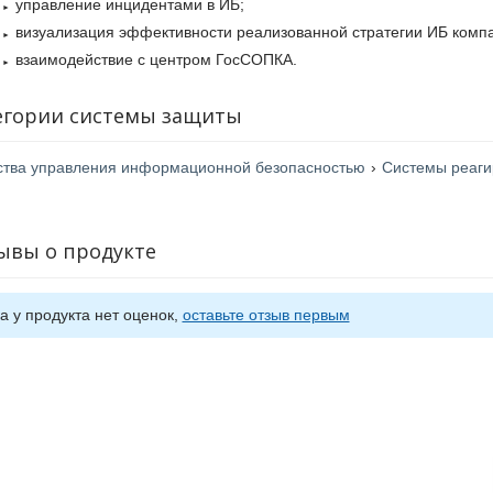
управление инцидентами в ИБ;
визуализация эффективности реализованной стратегии ИБ комп
взаимодействие с центром ГосСОПКА.
егории системы защиты
ства управления информационной безопасностью
›
Системы реаги
ывы о продукте
а у продукта нет оценок,
оставьте отзыв первым