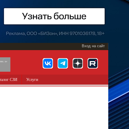
Вход на сайт
891, 18+
талог СЗИ
Услуги