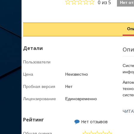
0
из 5
Нет о
Оп
Детали
Опи
Пользователи
Сист
инфор
Цена
Неизвестно
Автом
Пробная версия
Нет
техно
систе
Лицензирование
Единовременно
Помим
ЧИТА
ГосС
Рейтинг
Нет отзывов
Общая оценка