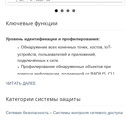
Ключевые функции
Уровень идентификации и профилирования:
Обнаружение всех конечных точек, хостов, IoT-
устройств, пользователей и приложений,
подключённых к сети.
Профилирование обнаруженных объектов при
помощи информации, полученной от RADIUS, CLI,
SNMP, Syslog, MDM, DHCP, LDAP и других источников.
ЧИТАТЬ ДАЛЕЕ
Система совместима с более чем 2 300 сетевыми
устройствами различных производителей.
Категории системы защиты
Более 20 методов профилирования с возможностью
создания составных сценариев при помощи
логических операторов «и» / «или».
Сетевая безопасность
›
Системы контроля сетевого доступа
Возможность добавления проводного и
беспроводного оборудования любого вендора и