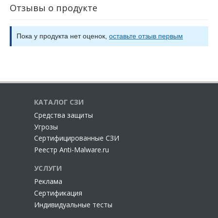
любого типа.
Отзывы о продукте
Создание набора правил и политик безопасности
для каждого типа устройства.
Пассивная идентификация при помощи анализа
Пока у продукта нет оценок,
оставьте отзыв первым
трафика, получаемого от межсетевых экранов
FortiGate.
Киоски самостоятельной регистрации для
подключения и управления доступом гостевых
устройств.
КАТАЛОГ СЗИ
Уровень контроля:
Cредства защиты
Автоматическая аутентификация и авторизация
Угрозы
пользователей и подключение устройств с учетом
Сертифицированные СЗИ
ролевой модели, местоположения, времени суток,
Реестр Anti-Malware.ru
метрик и других параметров.
Микросегментация сети — гранулированный доступ
УСЛУГИ
исключительно к необходимым ресурсам на основе
Реклама
протокола Fortinet Single Sign-On (FSSO).
Сертификация
Динамическое изменение параметров доступа при
Индивидуальные тесты
изменении состояния устройства.