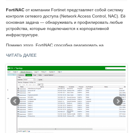
FortiNAC
от компании Fortinet представляет собой систему
контроля сетевого доступа (Network Access Control, NAC). Её
основная задача — обнаруживать и профилировать любые
устройства, которые подключаются к корпоративной
инфраструктуре.
Помимо этого, FortiNAC способна реагировать на
потенциальные киберинциденты, затрагивающие состояние
ЧИТАТЬ ДАЛЕЕ
контролируемых объектов. NAC-система от Fortinet может
применять политики безопасности на уровне хоста,
пользователя и конкретного приложения.
FortiNAC обеспечит организациям трёхуровневую
архитектуру безопасности, которая строится на принципах
«нулевого доверия» (Zero Trust). Ключевой
функциональностью системы является уровень определения
потенциальных точек входа атаки, с помощью которого
FortiNAC идентифицирует и профилирует подключаемые к
сети компьютеры, мобильные устройства и IoT-объекты, а
также установленный на них софт.