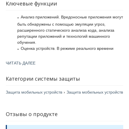
Ключевые функции
атакам в виде перехвата информации в них.
Анализ приложений. Вредоносные приложения могут
быть обнаружены с помощью эмуляции угроз,
расширенного статического анализа кода, анализа
репутации приложений и технологий машинного
обучения.
Оценка устройств. В режиме реального времени
подвергаются анализу все возможные риски,
обнаруживаются атаки, уязвимости и изменения
ЧИТАТЬ ДАЛЕЕ
конфигураций.
Предотвращение сетевых атак. Сетевая защита
Категории системы защиты
предотвращает фишинговые атаки, кражу учетных
данных, атаки типа "Man-in-the-Middle", связь с
Защита мобильных устройств
›
Защита мобильных устройств
серверами управления и контроля злоумышленника, а
также использование вредоносных URL-адресов и веб-
сайтов.
Динамическое устранения угроз. Когда SandBlast
Отзывы о продукте
Mobile обнаруживает атаку, выполняется блокирование
доступа устройства к корпоративным приложениям и