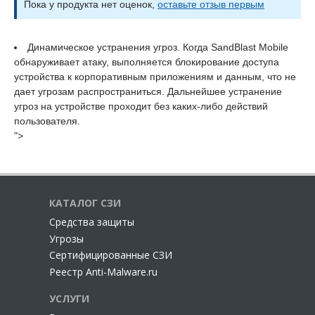
данным, что не дает угрозам распространиться.
Пока у продукта нет оценок,
оставьте отзыв первым
Дальнейшее устранение угроз на устройстве проходит
без каких-либо действий пользователя.
Динамическое устранения угроз. Когда SandBlast Mobile
обнаруживает атаку, выполняется блокирование доступа
устройства к корпоративным приложениям и данным, что не
дает угрозам распространиться. Дальнейшее устранение
угроз на устройстве проходит без каких-либо действий
пользователя.
">
КАТАЛОГ СЗИ
Cредства защиты
Угрозы
Сертифицированные СЗИ
Реестр Anti-Malware.ru
УСЛУГИ