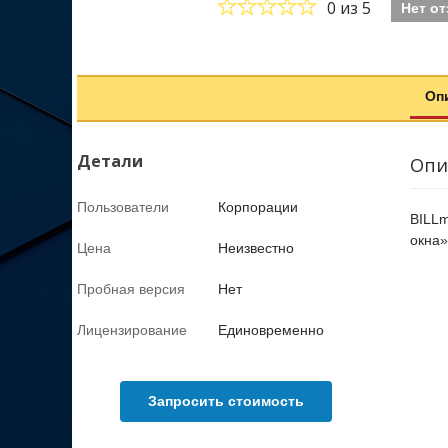
0
из 5
Нет о
Оп
Детали
Опи
Пользователи
Корпорации
BILLm
окна»
Цена
Неизвестно
Пробная версия
Нет
Лицензирование
Единовременно
Запросить стоимость