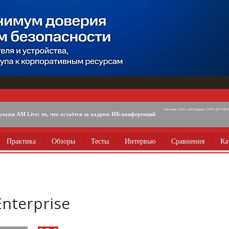
Реклама. ООО «АМ Медиа» ОГРН 1077746725
ртажи AM Live: то, что остаётся за кадром ИБ-конференций
Практика
Обзоры
Тесты
Интервью
Сравнения
Ка
nterprise