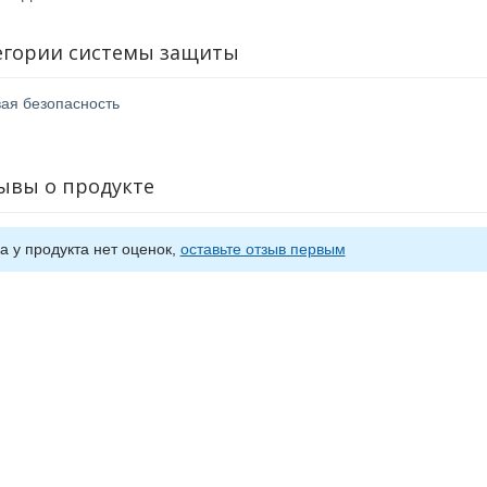
Учёт, планирование и оптимизация ресурсов
Брендирование и индивидуализация интерфейса
егории системы защиты
ая безопасность
ывы о продукте
а у продукта нет оценок,
оставьте отзыв первым