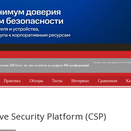
Реклама. ООО «АМ Медиа» ОГРН 1077746725
ртажи AM Live: то, что остаётся за кадром ИБ-конференций
Практика
Обзоры
Тесты
Интервью
Сравнения
Ка
ve Security Platform (CSP)