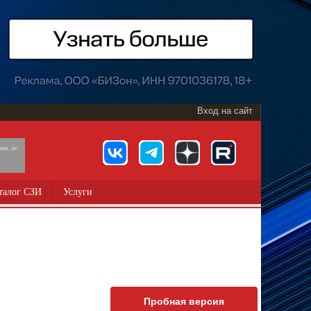
Вход на сайт
891, 18+
талог СЗИ
Услуги
Пробная версия