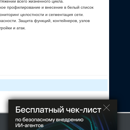
тяжении всего жизненного цикла.
ое профилирование и внесение в белый список
ниторинг целостности и сегментация сети.
асности. Защита функций, контейнеров, узлов
ройки и атак.
ие и управление благодаря использованию удобного
цией.
егии назначаются в зависимости от роли конкретного
стеров и хостов.
ux и Windows, на всех оркестраторах, в частных,