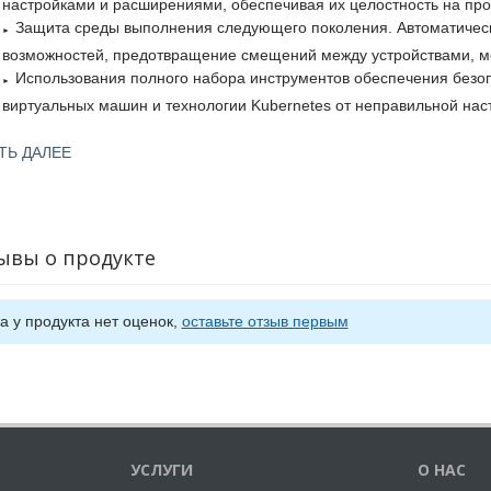
настройками и расширениями, обеспечивая их целостность на про
Защита среды выполнения следующего поколения. Автоматическ
возможностей, предотвращение смещений между устройствами, мо
Использования полного набора инструментов обеспечения безоп
виртуальных машин и технологии Kubernetes от неправильной наст
Масштабная автоматизация безопасности. Простое развертыван
ТЬ ДАЛЕЕ
интерфейса и интеграции с оркестраторами и облачной конфигура
Осуществляется полный контроль доступа пользователей. Привил
приложения, а также для определенных служб, представлений, кла
Защита в реальном времени. Бесперебойно работает в средах Lin
ывы о продукте
публичных или гибридных облаках.
а у продукта нет оценок,
оставьте отзыв первым
УСЛУГИ
О НАС