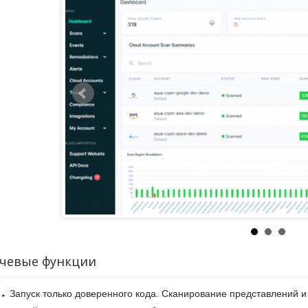
зом их слоев на наличие уязвимостей и постоянным контролем дл
нного цикла.
чевые функции
Запуск только доверенного кода. Сканирование представлений и