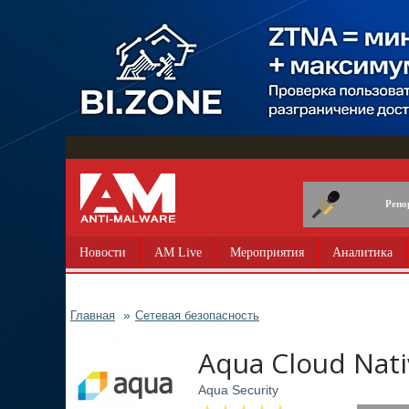
Перейти
к
основному
содержанию
Репо
Новости
AM Live
Мероприятия
Аналитика
Главная
Сетевая безопасность
Aqua Cloud Nati
Aqua Security