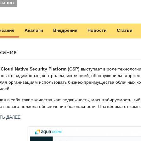
тзывов
исание
Аналоги
Внедрения
Новости
Статьи
сание
Cloud Native Security Platform (CSP)
выступает в роле технологи
нных с видимостью, контролем, изоляцией, обнаружением вторжен
ляя организациям использовать бизнес-преимущества облачных ко
илей.
ая в себя такие качества как: подвижность, масштабируемость, гибко
ет нового подхода обеспечения безопасности. Платформа от компа
йнеров и бессерверных рабочих пространств, чтобы обеспечивать
ТЬ ДАЛЕЕ
олем активности приложений, при этом она остается прозрачной и
ователи Atlassian Bamboo могут совмещать свою работу с продукто
лее полным автоматизированным решением на рынке для сканиров