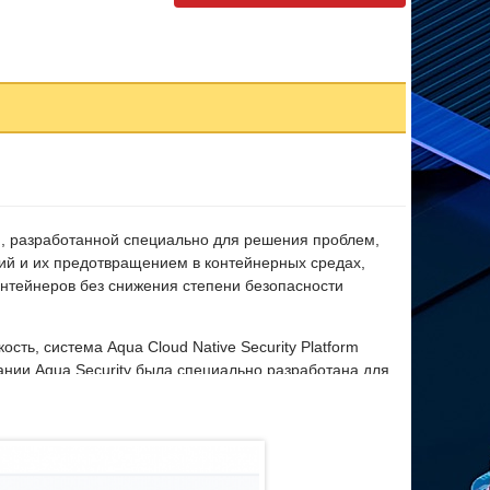
и, разработанной специально для решения проблем,
ий и их предотвращением в контейнерных средах,
нтейнеров без снижения степени безопасности
сть, система Aqua Cloud Native Security Platform
нии Aqua Security была специально разработана для
 информационную безопасность с полной видимостью и
 ненавязчивой для DevOps.
м от компании Aqua continuous, который является
ания конкретных реализаций контейнеров, с глубоким