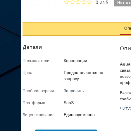
0
из 5
Нет о
Оп
Детали
Опи
Пользователи
Корпорации
Aqua 
связа
Цена
Предоставляется по
позво
запросу
проф
Пробная версия
Запросить
Включ
требу
Платформа
SaaS
конте
ЧИТА
контр
Лицензирование
Единовременно
Польз
наибо