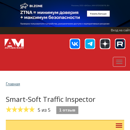
Перейти
к
основному
содержанию
Вход на сайт
Toggl
navig
Главная
Smart-Soft Traffic Inspector
5
из 5
1 отзыв