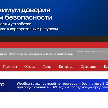
Реклама. ООО «АМ Медиа» ОГРН 1077746725
ртажи AM Live: то, что остаётся за кадром ИБ-конференций
Практика
Обзоры
Тесты
Интервью
Сравнения
Ка