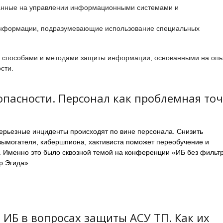
анные на управлении информационными системами и
 информации, подразумевающие использование специальных
ми способами и методами защиты информации, основанными на оп
сти.
зопасности. Персонал как проблемная то
серьезные инциденты происходят по вине персонала. Снизить
вымогателя, кибершпиона, хактивиста поможет переобучение и
 Именно это было сквозной темой на конференции «ИБ без фильтр
р.Эгида».
 ИБ в вопросах защиты АСУ ТП. Как их