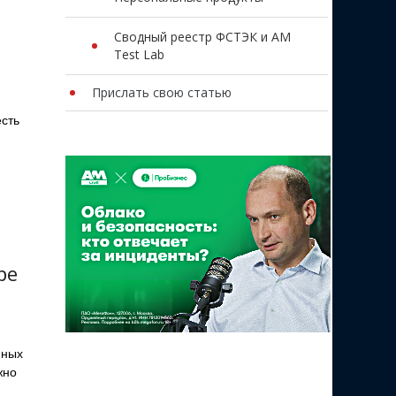
Сводный реестр ФСТЭК и AM
Test Lab
Прислать свою статью
есть
ре
пных
жно