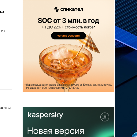
ка
 их
ащиты