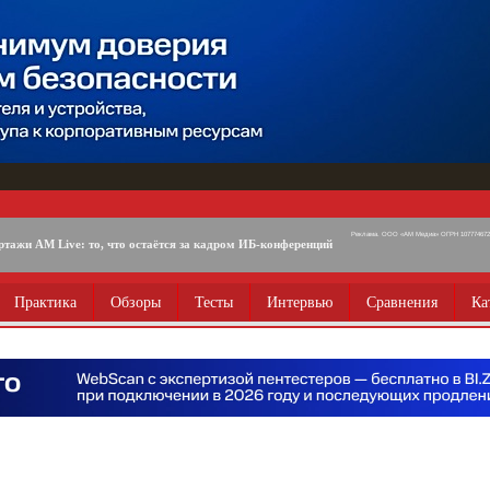
Реклама. ООО «АМ Медиа» ОГРН 1077746725
ртажи AM Live: то, что остаётся за кадром ИБ-конференций
Практика
Обзоры
Тесты
Интервью
Сравнения
Ка