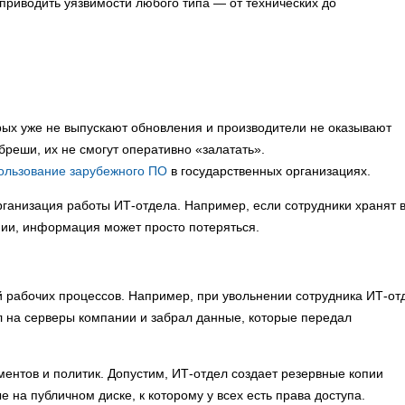
приводить уязвимости любого типа — от технических до
рых уже не выпускают обновления и производители не оказывают
бреши, их не смогут оперативно «залатать».
ользование зарубежного ПО
в государственных организациях.
рганизация работы ИТ-отдела. Например, если сотрудники хранят 
пии, информация может просто потеряться.
й рабочих процессов. Например, при увольнении сотрудника ИТ-от
л на серверы компании и забрал данные, которые передал
ментов и политик. Допустим, ИТ-отдел создает резервные копии
е на публичном диске, к которому у всех есть права доступа.