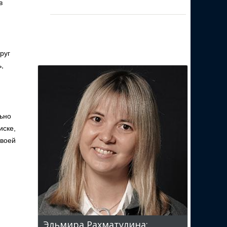
в
руг
,
льно
иске,
своей
Эльмира Рахматулина: