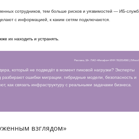
енных сотрудников, тем больше рисков и уязвимостей — ИБ-служ
 делают с информацией, к каким сетям подключаются.
же их находить и устранять.
Реклама, 18+. ПАО «Мегафон» ИНН 7812014560 | 2Vfnxx
дера, который не подведёт в момент пиковой нагрузки? Эксперты
 разбирают ошибки миграции, гибридные модели, безопасность и
т, как связать инфраструктуру с реальными задачами бизнеса.
руженным взглядом»