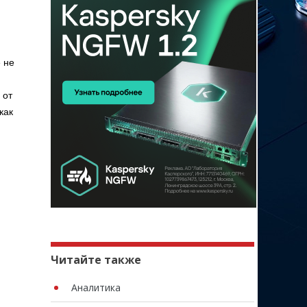
 не
 от
как
Читайте также
Аналитика