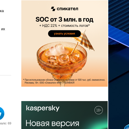
ка
 их
ало: 69