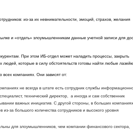
отрудников: из-за их невнимательности, эмоций, страхов, желания
сылке и «отдать» злоумышленникам данные учетной записи для до
нкурентам. При этом ИБ-отдел может наладить процессы, закрыть
х людей, которые в силу обстоятельств готовы найти любые лазейк
 всех компаниях. Они зависят от:
омпаниях не всегда в штате есть сотрудник службы информационн
специалист, технический директор, а иногда и сам собственник
дывании важных инициатив. С другой стороны, в больших компания
в из-за большого количества сотрудников и высокого уровня
ельны для злоумышленников, чем компании финансового сектора,