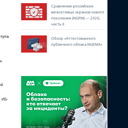
Сравнение российских
межсетевых экранов нового
поколения (NGFW) — 2026,
часть II
ступа
Обзор «Аттестованного
публичного облака NGENIX»
и.
ой
х ИБ-