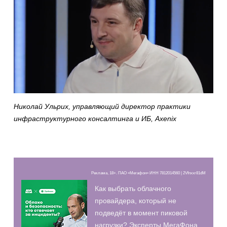
Николай Ульрих, управляющий директор практики
инфраструктурного консалтинга и ИБ, Axenix
Реклама, 18+. ПАО «Мегафон» ИНН 7812014560 | 2Vfnxxr81dM
Как выбрать облачного
провайдера, который не
подведёт в момент пиковой
нагрузки? Эксперты МегаФона