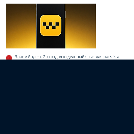
Зачем Яндекс Go создал отдельный язык для расчёта
стоимости поездок
Более 20 VPN-сервисов столкнулись со сбоями из-за
блокировки хостингов
Yandex Cloud поможет «СОГАЗу» и «Ингосстраху»
оценивать киберриски
ОБЗОР НЕДЕЛИ