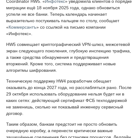
Coordinator HW5. «
Инфотекс
» уведомила клиентов о порядке
миграции ещё 18 ноября 2025 года, однако обновиться
успели не все банки. Теперь календарь начинает
выразительно постукивать пальцем по столу, сообщает
«
Коммерсантъ
» со ссылкой на письмо компании
«Инфотекс».
HW5 совмещает криптографический VPN-шлюз, межсетевой
экран следующего поколения, глубокую инспекцию трафика,
а также средства обнаружения и предотвращения
вторжений. Кроме того, система поддерживает новые
алгоритмы шифрования.
Техническую поддержку HW4 разработчик обещает
оказывать до конца 2027 года, но расслабляться рано. После
29 октября использовать оборудование нельзя будет ни в
каких сетях: действующий сертификат ФСБ техподдержкой
не заменишь, сколько ни показывай инженеру сервисный
договор.
Таким образом, банкам предстоит не просто обновить
очередную коробку, а перенести критически важные
защищённые соединения без остановки процессов. Дедлайн