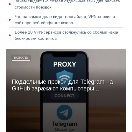
Зачем Яндекс Go создал отдельный язык для расчёта
стоимости поездок
Что на самом деле видят провайдер, VPN-сервис и
сайт при веб-сёрфинге юзера
Более 20 VPN-сервисов столкнулись со сбоями из-за
блокировки хостингов
НОВОСТЬ
Поддельные прокси для Telegram на
GitHub заражают компьютеры...